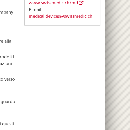
www.swissmedic.ch/md
E-mail:
Company
medical.devices@swissmedic.ch
e alla
prodotti
azioni
co verso
riguardo
i questi