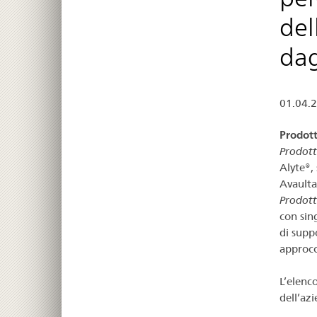
del
dag
01.04.
Prodott
Prodotti
Alyte®, 
Avaulta
Prodott
con sing
di suppo
approcc
L’elenco
dell’azi