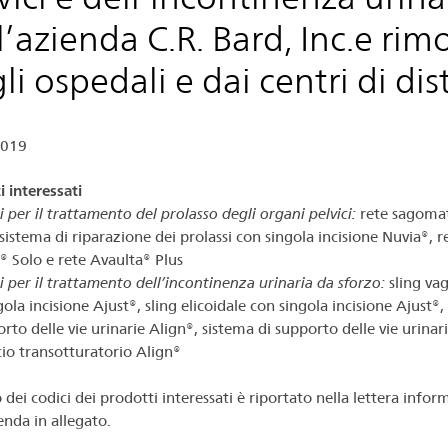
l’azienda C.R. Bard, Inc.e rim
li ospedali e dai centri di di
2019
i interessati
 per il trattamento del prolasso degli organi pelvici:
rete sagomat
sistema di riparazione dei prolassi con singola incisione Nuvia®, r
® Solo e rete Avaulta® Plus
i per il trattamento dell’incontinenza urinaria da sforzo:
sling va
ola incisione Ajust®, sling elicoidale con singola incisione Ajust®,
rto delle vie urinarie Align®, sistema di supporto delle vie urinar
io transotturatorio Align®
 dei codici dei prodotti interessati è riportato nella lettera infor
enda in allegato.