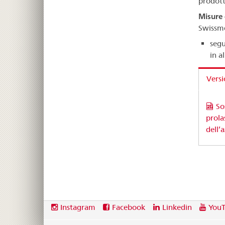
prodott
Misure 
Swissme
segu
in a
Versi
So
prola
dell’
Footer
Social
Instagram
Facebook
Linkedin
You
media