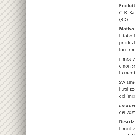
Produt
C. R. B
(BD)
Motivo 
Il fabb
produzi
loro ri
Il motiv
e non s
in meri
Swissme
l’utiliz
dell’in
Informa
dei vos
Descriz
Il motiv