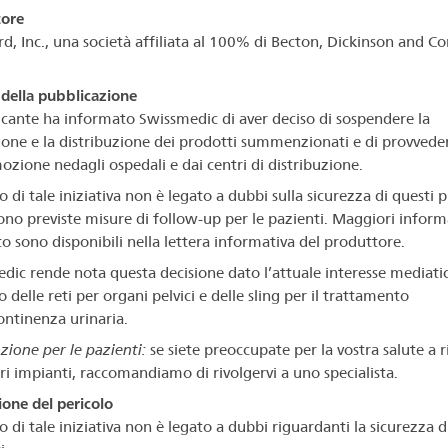
tore
ard, Inc., una società affiliata al 100% di Becton, Dickinson and 
della pubblicazione
ricante ha informato Swissmedic di aver deciso di sospendere la
one e la distribuzione dei prodotti summenzionati e di provveder
mozione nedagli ospedali e dai centri di distribuzione.
o di tale iniziativa non è legato a dubbi sulla sicurezza di questi 
ono previste misure di follow-up per le pazienti. Maggiori inform
to sono disponibili nella lettera informativa del produttore.
dic rende nota questa decisione dato l’attuale interesse mediati
zo delle reti per organi pelvici e delle sling per il trattamento
continenza urinaria.
zione per le pazienti:
se siete preoccupate per la vostra salute a 
tri impianti, raccomandiamo di rivolgervi a uno specialista.
ione del pericolo
o di tale iniziativa non è legato a dubbi riguardanti la sicurezza d