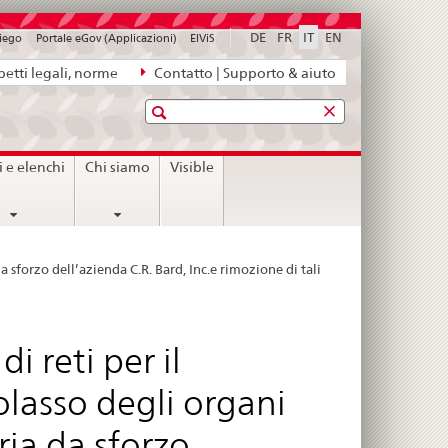
DE
FR
IT
EN
piego
Portale eGov (Applicazioni)
ElViS
etti legali, norme
Contatto | Supporto & aiuto
Ricerca
i e elenchi
Chi siamo
Visible
a sforzo dell’azienda C.R. Bard, Inc.e rimozione di tali
i reti per il
olasso degli organi
ria da sforzo