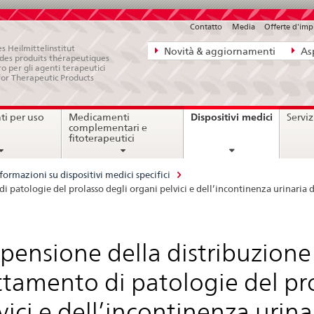
Contatto
Media
Offerte d'im
Navigazione
s Heilmittelinstitut
Novità & aggiornamenti
Asp
e des produits thérapeutiques
diretta:
ro per gli agenti terapeutici
for Therapeutic Products
novità,
aspetti
current
Dispositivi medici
i per uso
Medicamenti
Serviz
legali,
page
complementari e
contatto
fitoterapeutici
formazioni su dispositivi medici specifici
di patologie del prolasso degli organi pelvici e dell’incontinenza urinaria d
pensione della distribuzione d
ttamento di patologie del pr
vici e dell’incontinenza urina