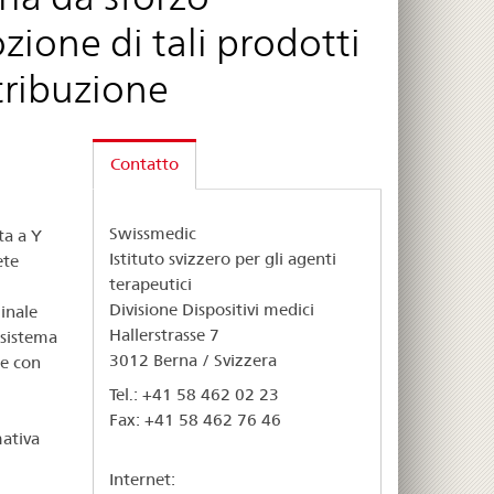
ozione di tali prodotti
stribuzione
Contatto
Swissmedic
a a Y
Istituto svizzero per gli agenti
ete
terapeutici
Divisione Dispositivi medici
ginale
Hallerstrasse 7
 sistema
3012 Berna / Svizzera
ie con
Tel.: +41 58 462 02 23
Fax: +41 58 462 76 46
mativa
Internet: