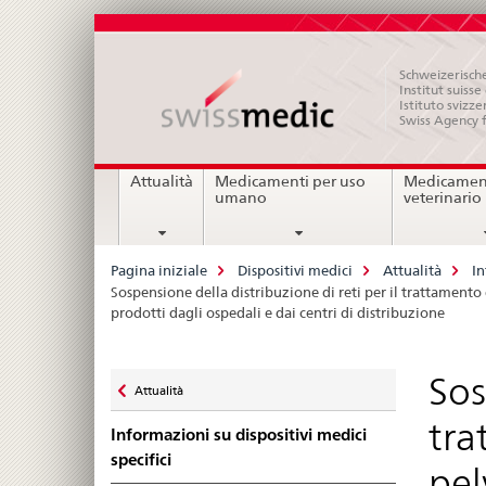
Schweizerische
Institut suiss
Istituto svizze
Swiss Agency 
Navigation
Attualità
Medicamenti per uso
Medicament
umano
veterinario
Breadcrumb
Pagina iniziale
Dispositivi medici
Attualità
In
Sospensione della distribuzione di reti per il trattamento 
prodotti dagli ospedali e dai centri di distribuzione
Zurück
Sos
Attualità
zu
tra
Informazioni su dispositivi medici
specifici
pel