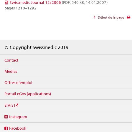
Swissmedic Journal 12/2006
(PDF, 540 kB, 14.01.2007)
pages 1210–1292
Début de la page
Footer
© Copyright Swissmedic 2019
Contact
Médias
Offres d'emploi
Portail eGov (applications)
ElViS
Social
Instagram
media
links
Facebook