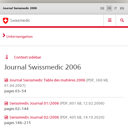
Journal Swissmedic 2006
Service
DE
FR
IT
EN
navigation
Navigation
Navigation
Actualités & Mises à
Aspects légaux,
Contact | Support &
Swissmedic
directe:
jour
normes
aide
actualités,
bases
Unternavigation
juridiques,
contact
Context sidebar
Journal Swissmedic 2006
Journal Swissmedic Table des matières 2006
(PDF, 368 kB,
01.04.2007)
pages 03–54
Swissmedic Journal 01/2006
(PDF, 801 kB, 12.02.2006)
pages 02–144
Swissmedic Journal 02/2006
(PDF, 405 kB, 14.10.2020)
pages 146–215