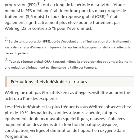
[3]
progression (PFS)
tout au long de la période de suivi de l’étude,
même si la PFS médiane était identique pour les deux groupes de
[4]
traitement (5,6 mois). Le taux de réponse global (ORR)
était
également significativement plus élevé pour le traitement par
Welireg (22 % contre 3,5 % pour l’évérolimus).
[3]
Survie sans progression (PFS): durée s’écoulant entre l’instauration d’un traitement –
ou le démarrage d’un essai clinique – et la reprise de la progression de la maladie ou le
décès du patient.
[4]
Taux de réponse global (ORR): taux qui indique la proportion des patients présentant
une réduction cliniquement pertinente de la taille des tumeurs.
Précautions, effets indésirables et risques
Welireg ne doit pas être utilisé en cas d’hypersensibilité au principe
actif ou à l’un des excipients.
Les effets indésirables les plus fréquents sous Welireg, observés chez
plus de 10 % des patients, sont les suivants : anémie, fatigue/
épuisement, douleurs musculo-squelettiques, nausées, céphalées,
augmentation des valeurs de la fonction hépatique, dyspnée,
constipation, vertiges et diminution de l’apport en oxygène dans
l’organisme.