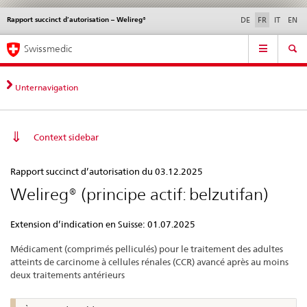
Rapport succinct d’autorisation – Welireg®
Service
DE
FR
IT
EN
navigation
Navigation
Navigation
Actualités & Mises à
Aspects légaux,
Contact | Support &
Swissmedic
directe:
jour
normes
aide
actualités,
bases
Unternavigation
juridiques,
contact
Context sidebar
Rapport
Rapport succinct d’autorisation du 03.12.2025
succinct
Welireg® (principe actif: belzutifan)
d’autorisation
–
Extension d’indication en Suisse: 01.07.2025
Welireg®
Médicament (comprimés pelliculés) pour le traitement des adultes
atteints de carcinome à cellules rénales (CCR) avancé après au moins
deux traitements antérieurs