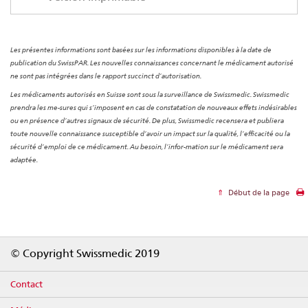
Les présentes informations sont basées sur les informations disponibles à la date de
publication du SwissPAR. Les nouvelles connaissances concernant le médicament autorisé
ne sont pas intégrées dans le rapport succinct d’autorisation.
Les médicaments autorisés en Suisse sont sous la surveillance de Swissmedic. Swissmedic
prendra les me-sures qui s’imposent en cas de constatation de nouveaux effets indésirables
ou en présence d’autres signaux de sécurité. De plus, Swissmedic recensera et publiera
toute nouvelle connaissance susceptible d’avoir un impact sur la qualité, l’efficacité ou la
sécurité d’emploi de ce médicament. Au besoin, l’infor-mation sur le médicament sera
adaptée.
Début de la page
Footer
© Copyright Swissmedic 2019
Contact