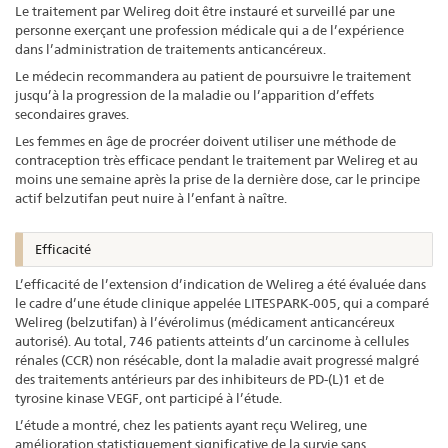
Le traitement par Welireg doit être instauré et surveillé par une
personne exerçant une profession médicale qui a de l’expérience
dans l’administration de traitements anticancéreux.
Le médecin recommandera au patient de poursuivre le traitement
jusqu’à la progression de la maladie ou l’apparition d’effets
secondaires graves.
Les femmes en âge de procréer doivent utiliser une méthode de
contraception très efficace pendant le traitement par Welireg et au
moins une semaine après la prise de la dernière dose, car le principe
actif belzutifan peut nuire à l’enfant à naître.
Efficacité
L’efficacité de l’extension d’indication de Welireg a été évaluée dans
le cadre d’une étude clinique appelée LITESPARK-005, qui a comparé
Welireg (belzutifan) à l’évérolimus (médicament anticancéreux
autorisé). Au total, 746 patients atteints d’un carcinome à cellules
rénales (CCR) non résécable, dont la maladie avait progressé malgré
des traitements antérieurs par des inhibiteurs de PD-(L)1 et de
tyrosine kinase VEGF, ont participé à l’étude.
L’étude a montré, chez les patients ayant reçu Welireg, une
amélioration statistiquement significative de la survie sans