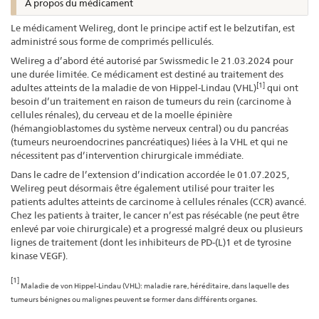
À propos du médicament
Le médicament Welireg, dont le principe actif est le belzutifan, est
administré sous forme de comprimés pelliculés.
Welireg a d’abord été autorisé par Swissmedic le 21.03.2024 pour
une durée limitée. Ce médicament est destiné au traitement des
[1]
adultes atteints de la maladie de von Hippel-Lindau (VHL)
qui ont
besoin d’un traitement en raison de tumeurs du rein (carcinome à
cellules rénales), du cerveau et de la moelle épinière
(hémangioblastomes du système nerveux central) ou du pancréas
(tumeurs neuroendocrines pancréatiques) liées à la VHL et qui ne
nécessitent pas d’intervention chirurgicale immédiate.
Dans le cadre de l’extension d’indication accordée le 01.07.2025,
Welireg peut désormais être également utilisé pour traiter les
patients adultes atteints de carcinome à cellules rénales (CCR) avancé.
Chez les patients à traiter, le cancer n’est pas résécable (ne peut être
enlevé par voie chirurgicale) et a progressé malgré deux ou plusieurs
lignes de traitement (dont les inhibiteurs de PD-(L)1 et de tyrosine
kinase VEGF).
[1]
Maladie de von Hippel-Lindau (VHL): maladie rare, héréditaire, dans laquelle des
tumeurs bénignes ou malignes peuvent se former dans différents organes.