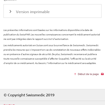
Version imprimable
Les présentes informations sont basées sur les informations disponibles à la date de
publication du SwissPAR. Les nouvelles connaissances concernant le médicament autorisé
ne sont pas intégrées dans le rapport succinct d’autorisation.
Les médicaments autorisés en Suisse sont sous la surveillance de Swissmedic. Swissmedic
prendra les mesures qui s’imposent en cas de constatation de nouveaux effets indésirables
ou en présence d’autres signaux de sécurité. De plus, Swissmedic recensera et publiera
toute nouvelle connaissance susceptible d’affecter la qualité, l’efficacité ou la sécurité
d’emploi de ce médicament. Au besoin, l’information sur le médicament sera adaptée.
Début de la page
Footer
© Copyright Swissmedic 2019