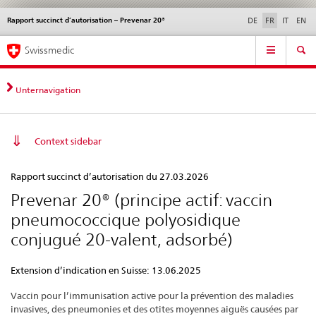
Rapport succinct d’autorisation – Prevenar 20®
Service
DE
FR
IT
EN
navigation
Navigation
Navigation
Actualités & Mises à
Aspects légaux,
Contact | Support &
Swissmedic
directe:
jour
normes
aide
actualités,
bases
Unternavigation
juridiques,
contact
Context sidebar
Rapport
Rapport succinct d’autorisation du 27.03.2026
succinct
Prevenar 20® (principe actif: vaccin
d’autorisation
pneumococcique polyosidique
–
conjugué 20-valent, adsorbé)
Prevenar
20®
Extension d’indication en Suisse: 13.06.2025
Vaccin pour l’immunisation active pour la prévention des maladies
invasives, des pneumonies et des otites moyennes aiguës causées par