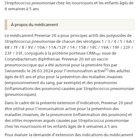
Streptococcus pneumoniae
chez les nourrissons et les enfants âgés de
6 semaines à 5 ans
À propos du médicament
Le médicament Prevenar 20 a pour principes actifs des polyosides de
Streptococcus pneumoniae
de chacun des sérotypes 1 / 3 / 4 / 5 / 6A /
6B / 7F / 8 / 9V / 10A / 11A /12F / 14 / 15B / 18C / 19A / 19F / 22F /
23F / 33F, conjugués à la protéine porteuse CRM
issue de
197
Corynebacterium diphtheriae. Prevenar 20 est un vaccin
pneumococcique qui a été autorisé pour la première fois par
[1]
Swissmedic le 26.03.2024 pour l’immunisation active
des adultes
âgés de 65 ans et plus pour la prévention des maladies invasives
(empoisonnement du sang, par exemple) et des pneumonies
(inflammations des poumons) causées par
Streptococcus pneumoniae
(pneumocoques).
Dans le cadre de la présente extension d’indication, Prevenar 20 peut
être utilisé pour l’immunisation active pour la prévention des
maladies invasives, de la pneumonie (inflammation des poumons) et
des otites moyennes aiguës causées par
Streptococcus pneumoniae
chez les nourrissons et les enfants âgés de 6 semaines à 5 ans.
Pour évaluer la demande d’extension des indications du médicament