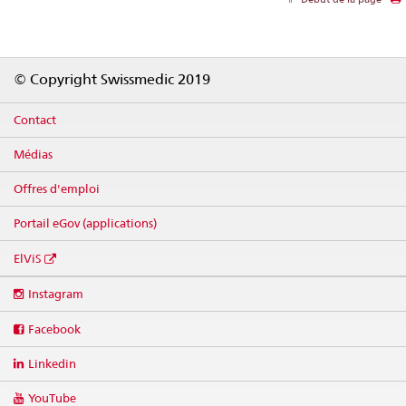
Footer
© Copyright Swissmedic 2019
Contact
Médias
Offres d'emploi
Portail eGov (applications)
ElViS
Social
Instagram
media
links
Facebook
Linkedin
YouTube