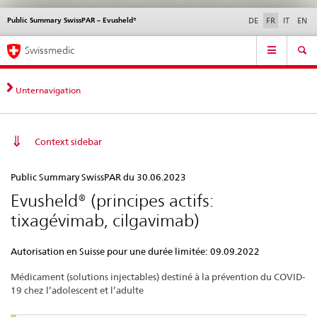
Public Summary SwissPAR – Evusheld®
Service
DE
FR
IT
EN
navigation
Navigation
Navigation
Actualités & Mises à
Aspects légaux,
Contact | Support &
Swissmedic
directe:
jour
normes
aide
actualités,
bases
Unternavigation
juridiques,
contact
Context sidebar
Public
Public Summary SwissPAR du 30.06.2023
Summary
Evusheld® (principes actifs:
SwissPAR
tixagévimab, cilgavimab)
–
Evusheld®
Autorisation en Suisse pour une durée limitée: 09.09.2022
Médicament (solutions injectables) destiné à la prévention du COVID-
19 chez l’adolescent et l’adulte