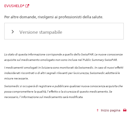
EVUSHELD®
Per altre domande, rivolgersi ai professionisti della salute.
Versione stampabile
Lo stato di questa informazione corrisponde a quello dello SwissPAR. Le nuove conoscenze
acquisite sul medicamento omologato non sono incluse nel Public Summary SwissPAR.
I medicamenti omologati in Svizzera sono monitorati da Swissmedic. In caso di nuovi effetti
indesiderati riscontrati o di altri segnali rilevanti per la sicurezza, Swissmedic adotterà le
misure necessarie.
Swissmedic si occuperà di registrare e pubblicare qualsiasi nuova conoscenza acquisita che
possa compromettere la qualità, l’effetto o la sicurezza di questo medicamento. Se
necessario, l’informazione sul medicamento sarà modificata.
Inizio pagina