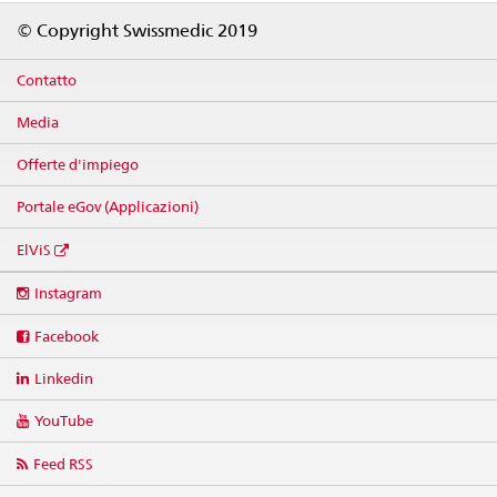
Footer
© Copyright Swissmedic 2019
Contatto
Media
Offerte d'impiego
Portale eGov (Applicazioni)
ElViS
Social
Instagram
media
links
Facebook
Linkedin
YouTube
Feed RSS