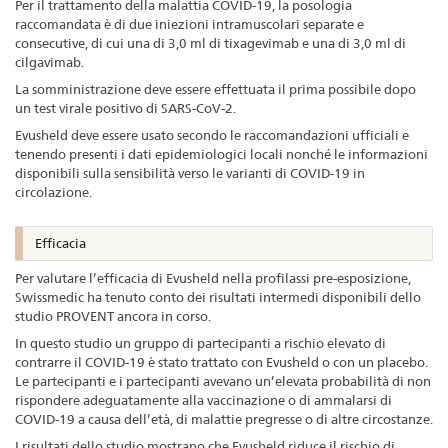
Per il trattamento della malattia COVID-19, la posologia
raccomandata è di due iniezioni intramuscolari separate e
consecutive, di cui una di 3,0 ml di tixagevimab e una di 3,0 ml di
cilgavimab.
La somministrazione deve essere effettuata il prima possibile dopo
un test virale positivo di SARS-CoV-2.
Evusheld deve essere usato secondo le raccomandazioni ufficiali e
tenendo presenti i dati epidemiologici locali nonché le informazioni
disponibili sulla sensibilità verso le varianti di COVID-19 in
circolazione.
Efficacia
Per valutare l’efficacia di Evusheld nella profilassi pre-esposizione,
Swissmedic ha tenuto conto dei risultati intermedi disponibili dello
studio PROVENT ancora in corso.
In questo studio un gruppo di partecipanti a rischio elevato di
contrarre il COVID-19 è stato trattato con Evusheld o con un placebo.
Le partecipanti e i partecipanti avevano un’elevata probabilità di non
rispondere adeguatamente alla vaccinazione o di ammalarsi di
COVID-19 a causa dell’età, di malattie pregresse o di altre circostanze.
I risultati dello studio mostrano che Evusheld riduce il rischio di