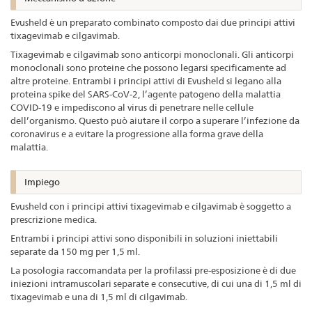
Evusheld è un preparato combinato composto dai due principi attivi
tixagevimab e cilgavimab.
Tixagevimab e cilgavimab sono anticorpi monoclonali. Gli anticorpi
monoclonali sono proteine che possono legarsi specificamente ad
altre proteine. Entrambi i principi attivi di Evusheld si legano alla
proteina spike del SARS-CoV-2, l’agente patogeno della malattia
COVID-19 e impediscono al virus di penetrare nelle cellule
dell’organismo. Questo può aiutare il corpo a superare l’infezione da
coronavirus e a evitare la progressione alla forma grave della
malattia.
Impiego
Evusheld con i principi attivi tixagevimab e cilgavimab è soggetto a
prescrizione medica.
Entrambi i principi attivi sono disponibili in soluzioni iniettabili
separate da 150 mg per 1,5 ml.
La posologia raccomandata per la profilassi pre-esposizione è di due
iniezioni intramuscolari separate e consecutive, di cui una di 1,5 ml di
tixagevimab e una di 1,5 ml di cilgavimab.