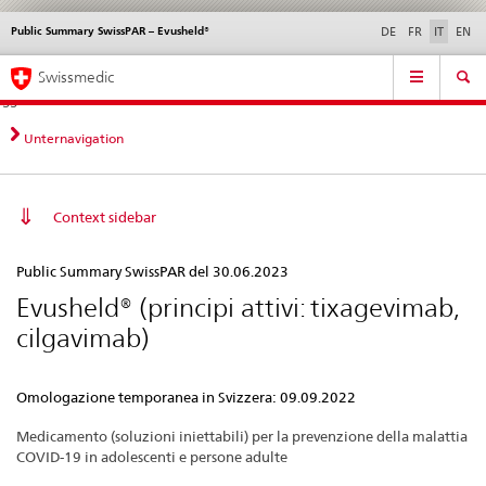
Public Summary SwissPAR – Evusheld®
Service
DE
FR
IT
EN
navigation
Navigazione
Navigation
Novità &
Aspetti legali,
Contatto | Supporto &
Swissmedic
diretta:
aggiornamenti
norme
aiuto
novità,
aspetti
Unternavigation
legali,
contatto
Context sidebar
Public
Public Summary SwissPAR del 30.06.2023
Summary
Evusheld® (principi attivi: tixagevimab,
SwissPAR
cilgavimab)
–
Evusheld®
Omologazione temporanea in Svizzera: 09.09.2022
Medicamento (soluzioni iniettabili) per la prevenzione della malattia
COVID-19 in adolescenti e persone adulte