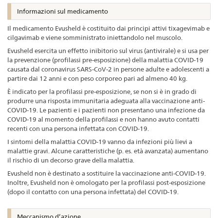
Informazioni sul medicamento
Il medicamento Evusheld è costituito dai principi attivi tixagevimab e
cilgavimab e viene somministrato iniettandolo nel muscolo.
Evusheld esercita un effetto inibitorio sul virus (antivirale) e si usa per
la prevenzione (profilassi pre-esposizione) della malattia COVID-19
causata dal coronavirus SARS-CoV-2 in persone adulte e adolescenti a
partire dai 12 anni e con peso corporeo pari ad almeno 40 kg.
È indicato per la profilassi pre-esposizione, se non si è in grado di
produrre una risposta immunitaria adeguata alla vaccinazione anti-
COVID-19. Le pazienti e i pazienti non presentano una infezione da
COVID-19 al momento della profilassi e non hanno avuto contatti
recenti con una persona infettata con COVID-19.
I sintomi della malattia COVID-19 vanno da infezioni più lievi a
malattie gravi. Alcune caratteristiche (p. es. età avanzata) aumentano
il rischio di un decorso grave della malattia.
Evusheld non è destinato a sostituire la vaccinazione anti-COVID-19.
Inoltre, Evusheld non è omologato per la profilassi post-esposizione
(dopo il contatto con una persona infettata) del COVID-19.
Meccanismo d’azione