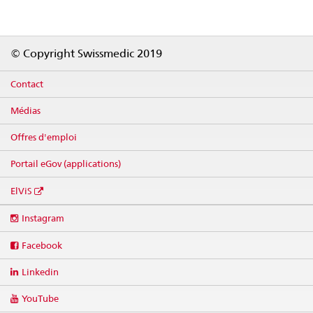
Footer
© Copyright Swissmedic 2019
Contact
Médias
Offres d'emploi
Portail eGov (applications)
ElViS
Social
Instagram
media
links
Facebook
Linkedin
YouTube