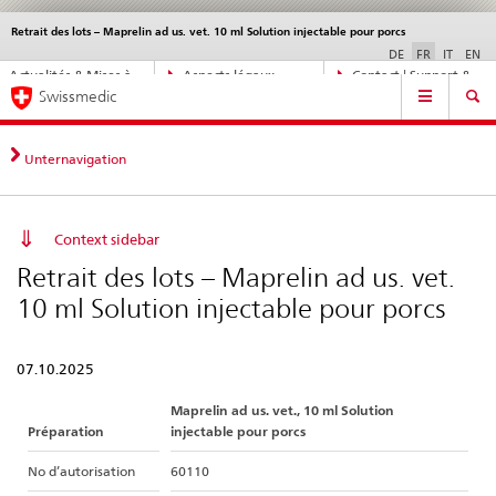
Retrait des lots – Maprelin ad us. vet. 10 ml Solution injectable pour porcs
Service
navigation
DE
FR
IT
EN
Navigation
Actualités & Mises à
Aspects légaux,
Contact | Support &
Navigation
directe:
Swissmedic
jour
normes
aide
actualités,
bases
juridiques,
Unternavigation
contact
Context sidebar
Retrait des lots – Maprelin ad us. vet.
10 ml Solution injectable pour porcs
07.10.2025
Maprelin ad us. vet., 10 ml Solution
Préparation
injectable pour porcs
No d’autorisation
60110