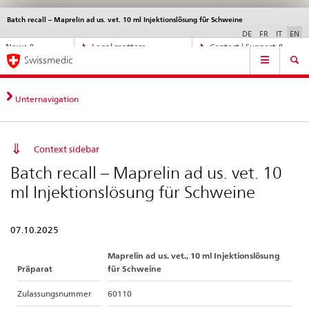
Batch recall – Maprelin ad us. vet. 10 ml Injektionslösung für Schweine
Languages
Service
navigation
DE
FR
IT
EN
Direct
News &
Legal matters,
Contact | Support &
Main
navigation:
Swissmedic
Updates
standards
Help
Navigation
news,
legal
matters,
Unternavigation
contact
Context sidebar
Batch recall – Maprelin ad us. vet. 10
ml Injektionslösung für Schweine
07.10.2025
Maprelin ad us. vet., 10 ml Injektionslösung
Präparat
für Schweine
Zulassungsnummer
60110