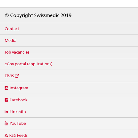
Footer
© Copyright Swissmedic 2019
Contact
Media
Job vacancies
eGov portal (applications)
ElViS
Social
Instagram
media
links
Facebook
Linkedin
YouTube
RSS Feeds