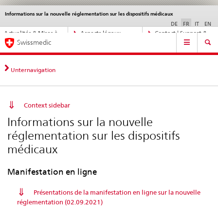
Informations sur la nouvelle réglementation sur les dispositifs médicaux
Service
navigation
DE
FR
IT
EN
Navigation
Actualités & Mises à
Aspects légaux,
Contact | Support &
Navigation
directe:
Swissmedic
jour
normes
aide
actualités,
bases
juridiques,
Unternavigation
contact
Context sidebar
Informations sur la nouvelle
réglementation sur les dispositifs
médicaux
Manifestation en ligne
Présentations de la manifestation en ligne sur la nouvelle
réglementation (02.09.2021)