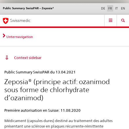
Public Summary SwissPAR – Zeposia®
Service
DE
FR
IT
EN
navigation
Navigation
Navigation
Actualités & Mises à
Aspects légaux,
Contact | Support &
Swissmedic
directe:
jour
normes
aide
actualités,
bases
Unternavigation
juridiques,
contact
Context sidebar
Public
Public Summary SwissPAR du 13.04.2021
Summary
Zeposia® (principe actif: ozanimod
SwissPAR
sous forme de chlorhydrate
–
d’ozanimod)
Zeposia®
Première autorisation en Suisse: 11.08.2020
Médicament (capsules dures) destiné au traitement des adultes
présentant une sclérose en plaques récurrente-rémittente