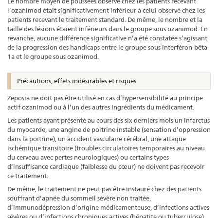
Le nombre moyen de poussées observé chez les patients recevant
l’ozanimod était significativement inférieur à celui observé chez les
patients recevant le traitement standard. De même, le nombre et la
taille des lésions étaient inférieurs dans le groupe sous ozanimod. En
revanche, aucune différence significative n’a été constatée s’agissant
de la progression des handicaps entre le groupe sous interféron-bêta-
1a et le groupe sous ozanimod.
Précautions, effets indésirables et risques
Zeposia ne doit pas être utilisé en cas d’hypersensibilité au principe
actif ozanimod ou à l’un des autres ingrédients du médicament.
Les patients ayant présenté au cours des six derniers mois un infarctus
du myocarde, une angine de poitrine instable (sensation d’oppression
dans la poitrine), un accident vasculaire cérébral, une attaque
ischémique transitoire (troubles circulatoires temporaires au niveau
du cerveau avec pertes neurologiques) ou certains types
d’insuffisance cardiaque (faiblesse du cœur) ne doivent pas recevoir
ce traitement.
De même, le traitement ne peut pas être instauré chez des patients
souffrant d’apnée du sommeil sévère non traitée,
d’immunodépression d’origine médicamenteuse, d’infections actives
sévères ou d’infections chroniques actives (hépatite ou tuberculose),