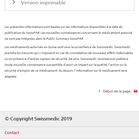
Version imprimable
Les présentes informations sont basées sur les informations disponibles à la date de
publication du SwissPAR. Les nouvelles connaissances concernant le médicament autorisé
ne sont pas intégrées dans le Public Summary SwissPAR.
Les médicaments autorisés en Suisse sont sous la surveillance de Swissmedic. Swissmedic
prendra les mesures qui s’imposent en cas de constatation de nouveaux effets indésirables
ou en présence d’autres signaux de sécurité. De plus, Swissmedic recensera et publiera
toute nouvelle connaissance susceptible d’avoir un impact sur la qualité, l’action ou la
sécurité d’emploi de ce médicament. Au besoin, l’information sur le médicament sera
adaptée.
Début de la page
Footer
© Copyright Swissmedic 2019
Contact