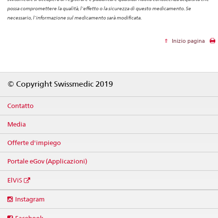
possa compromettere la qualità, l’effetto o la sicurezza di questo medicamento. Se
necessario, l’informazione sul medicamento sarà modificata.
Inizio pagina
Footer
© Copyright Swissmedic 2019
Contatto
Media
Offerte d'impiego
Portale eGov (Applicazioni)
ElViS
Social
Instagram
media
links
Facebook