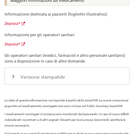
Maggiori informazioni sul medicamento
Informazione destinata ai pazienti (foglietto illustrativo):
Zeposia®
Informazione per gli operatori sanitari:
Zeposia®
Gli operatori sanitari (medici, farmacisti e altro personale sanitario)
sono a disposizione in caso di altre domande.
Versione stampabile
Lo stato di questa informazione corrisponde a quello dello SwissPAR. Le nuove conoscenze
acquisite sul medicamento omologato non sono incluse nel Public Summary SwissPAR.
I medicamenti omologati in Svizzera sono monitorati da Swissmedic. In caso di nuovi effetti
indesiderati riscontrati o di altri segnali rilevanti per la sicurezza, Swissmedic adotterà le
misure necessarie.
Swissmedic si occuperà di registrare e pubblicare qualsiasi nuova conoscenza acquisita che