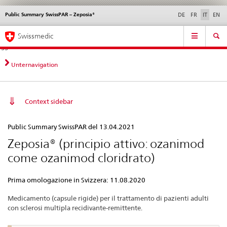
Public Summary SwissPAR – Zeposia®
Service
DE
FR
IT
EN
navigation
Navigazione
Navigation
Novità &
Aspetti legali,
Contatto | Supporto &
Swissmedic
diretta:
aggiornamenti
norme
aiuto
novità,
aspetti
Unternavigation
legali,
contatto
Context sidebar
Public
Public Summary SwissPAR del 13.04.2021
Summary
Zeposia® (principio attivo: ozanimod
SwissPAR
come ozanimod cloridrato)
–
Zeposia®
Prima omologazione in Svizzera: 11.08.2020
Medicamento (capsule rigide) per il trattamento di pazienti adulti
con sclerosi multipla recidivante-remittente.