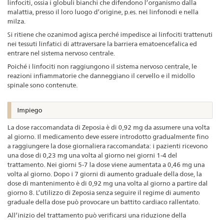
linfociti, ossia i globuli bianchi che difendono l’organismo dalla
malattia, presso il loro luogo d’origine, p.es. nei linfonodi e nella
milza.
Si ritiene che ozanimod agisca perché impedisce ai linfociti trattenuti
nei tessuti linfatici di attraversare la barriera ematoencefalica ed
entrare nel sistema nervoso centrale.
Poiché i linfociti non raggiungono il sistema nervoso centrale, le
reazioni infiammatorie che danneggiano il cervello e il midollo
spinale sono contenute.
Impiego
La dose raccomandata di Zeposia è di 0,92 mg da assumere una volta
al giorno. Il medicamento deve essere introdotto gradualmente fino
a raggiungere la dose giornaliera raccomandata: i pazienti ricevono
una dose di 0,23 mg una volta al giorno nei giorni 1-4 del
trattamento. Nei giorni 5-7 la dose viene aumentata a 0,46 mg una
volta al giorno. Dopo i 7 giorni di aumento graduale della dose, la
dose di mantenimento è di 0,92 mg una volta al giorno a partire dal
giorno 8. L’utilizzo di Zeposia senza seguire il regime di aumento
graduale della dose può provocare un battito cardiaco rallentato.
All’inizio del trattamento può verificarsi una riduzione della