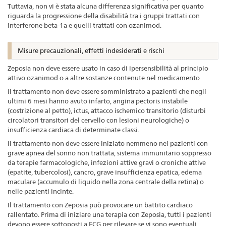
Tuttavia, non vi è stata alcuna differenza significativa per quanto
riguarda la progressione della disabilità tra i gruppi trattati con
interferone beta-1a e quelli trattati con ozanimod.
Misure precauzionali, effetti indesiderati e rischi
Zeposia non deve essere usato in caso di ipersensibilità al principio
attivo ozanimod o a altre sostanze contenute nel medicamento
Il trattamento non deve essere somministrato a pazienti che negli
ultimi 6 mesi hanno avuto infarto, angina pectoris instabile
(costrizione al petto), ictus, attacco ischemico transitorio (disturbi
circolatori transitori del cervello con lesioni neurologiche) o
insufficienza cardiaca di determinate classi.
Il trattamento non deve essere iniziato nemmeno nei pazienti con
grave apnea del sonno non trattata, sistema immunitario soppresso
da terapie farmacologiche, infezioni attive gravi o croniche attive
(epatite, tubercolosi), cancro, grave insufficienza epatica, edema
maculare (accumulo di liquido nella zona centrale della retina) o
nelle pazienti incinte.
Il trattamento con Zeposia può provocare un battito cardiaco
rallentato. Prima di iniziare una terapia con Zeposia, tutti i pazienti
devono essere sottoposti a ECG per rilevare se vi sono eventuali