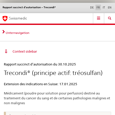
Rapport succinct d’autorisation – Trecondi®
Service
DE
FR
IT
EN
navigation
Navigation
Navigation
Actualités & Mises à
Aspects légaux,
Contact | Support &
Swissmedic
directe:
jour
normes
aide
actualités,
bases
Unternavigation
juridiques,
contact
Context sidebar
Rapport
Rapport succinct d’autorisation du 30.10.2025
succinct
Trecondi® (principe actif: tréosulfan)
d’autorisation
–
Extension des indications en Suisse: 17.01.2025
Trecondi®
Médicament (poudre pour solution pour perfusion) destiné au
traitement du cancer du sang et de certaines pathologies malignes et
non malignes