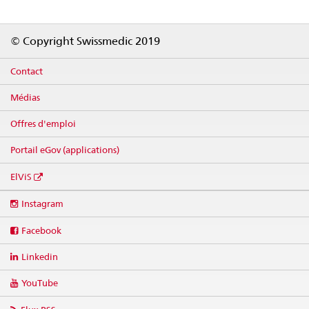
Footer
© Copyright Swissmedic 2019
Contact
Médias
Offres d'emploi
Portail eGov (applications)
ElViS
Social
Instagram
media
links
Facebook
Linkedin
YouTube