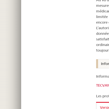
mesures
médicam
limitée
encore 
L’autor
données
satisfa
ordinai
toujours
Info
Informa
TECVAY
Les pro
Vers