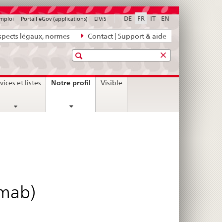
DE
FR
IT
EN
emploi
Portail eGov (applications)
ElViS
pects légaux, normes
Contact | Support & aide
Recherche
current
Notre profil
vices et listes
Visible
page
amab)