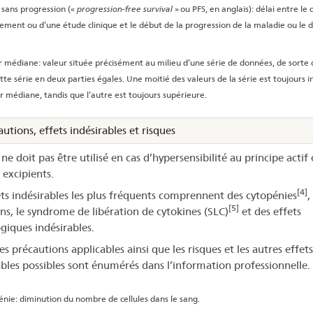
 sans progression («
progression-free survival
» ou PFS, en anglais): délai entre le
tement ou d’une étude clinique et le début de la progression de la maladie ou le 
 médiane: valeur située précisément au milieu d’une série de données, de sorte q
tte série en deux parties égales. Une moitié des valeurs de la série est toujours i
ur médiane, tandis que l’autre est toujours supérieure.
utions, effets indésirables et risques
 ne doit pas être utilisé en cas d’hypersensibilité au principe actif
 excipients.
[4]
ets indésirables les plus fréquents comprennent des cytopénies
,
[5]
ons, le syndrome de libération de cytokines (SLC)
et des effets
giques indésirables.
es précautions applicables ainsi que les risques et les autres effets
ables possibles sont énumérés dans l’information professionnelle.
nie: diminution du nombre de cellules dans le sang.