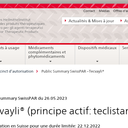
Contact
Médias
Offres d'
Navigation
s Heilmittelinstitut
Actualités & Mises à jour
As
e des produits thérapeutiques
directe:
ro per gli agenti terapeutici
for Therapeutic Products
actualités,
bases
ts à usage
Médicaments
Dispositifs médicaux
Ser
juridiques,
complémentaires et
contact
phytomédicaments
cinct d’autorisation
Public Summary SwissPAR –Tecvayli®
lic
 Summary SwissPAR du 26.05.2023
mmary
vayli® (principe actif: teclist
ssPAR
ation en Suisse pour une durée limitée: 22.12.2022