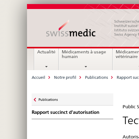
Schweizerische
Institut suiss
Istituto svizze
Swiss Agency 
Navigation
Actualité
Médicaments à usage
Médicamen
humain
vétérinaire
Breadcrumb
Accueil
Notre profil
Publications
Rapport suc
Zurück
Publications
Pub
zu
Public
Rapport succinct d’autorisation
Su
Tec
Swi
Autoris