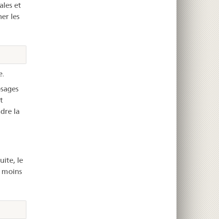
ales et
er les
e.
osages
t
dre la
uite, le
u moins