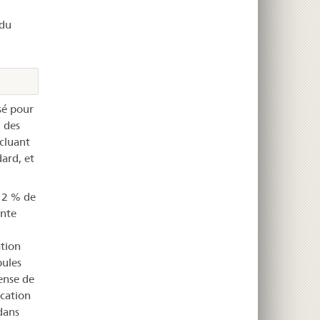
 du
isé pour
 des
ncluant
ard, et
 2 % de
ente
ation
bules
ense de
cation
dans