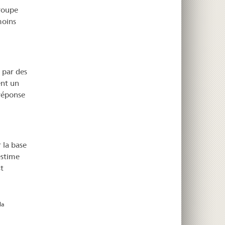
groupe
moins
s par des
ent un
 réponse
 la base
estime
t
la