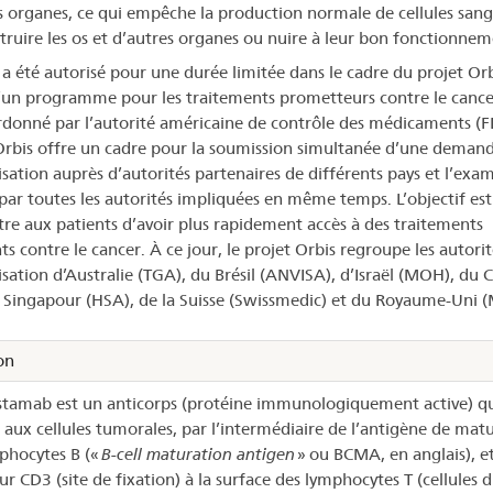
s organes, ce qui empêche la production normale de cellules sang
truire les os et d’autres organes ou nuire à leur bon fonctionnem
 a été autorisé pour une durée limitée dans le cadre du projet Orbi
d’un programme pour les traitements prometteurs contre le cance
rdonné par l’autorité américaine de contrôle des médicaments (F
Orbis offre un cadre pour la soumission simultanée d’une deman
isation auprès d’autorités partenaires de différents pays et l’exa
i par toutes les autorités impliquées en même temps. L’objectif est
re aux patients d’avoir plus rapidement accès à des traitements
s contre le cancer. À ce jour, le projet Orbis regroupe les autorit
isation d’Australie (TGA), du Brésil (ANVISA), d’Israël (MOH), du
e Singapour (HSA), de la Suisse (Swissmedic) et du Royaume-Uni 
on
istamab est un anticorps (protéine immunologiquement active) qui
is aux cellules tumorales, par l’intermédiaire de l’antigène de mat
phocytes B («
B-cell maturation antigen
» ou BCMA, en anglais), e
ur CD3 (site de fixation) à la surface des lymphocytes T (cellules 