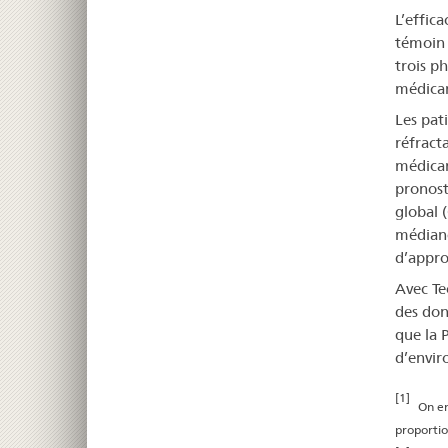
L’effic
témoin 
trois p
médicam
Les pat
réfracta
médicam
pronost
global 
médian
d’appro
Avec Tec
des don
que la 
d’envir
[1]
On en
proportio