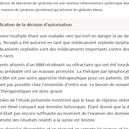
drome de libération de cytokines est une réaction inflammatoire systémique due
n massive de cytokines (protéines) qui activent les globules blancs.
fication de la décision d’autorisation
ome multiple étant une maladie rare qui met en danger la vie de
s, Tecvayli a été autorisé en tant que médicament orphelin (
orpha
icaments orphelins sont des médicaments importants contre de
s rares.
ients atteints d’un MM récidivant ou réfractaire qui ont été lour
 au préalable ont un mauvais pronostic. La thérapie par lymphocy
BCMA est une autre approche thérapeutique pour ces patients. Ell
nt pas possible chez l’ensemble d’entre eux. Le besoin de nouvel
 thérapeutiques est donc grand.
nées de l’étude présentée montrent que le taux de réponse obte
i est élevé comparé aux données historiques. Étant donné que la 
 n’était pas encore suffisante au moment de l’examen des données
ativité des résultats relatifs à la survie est limitée.
es données disponibles et en prenant en compte les risques et les