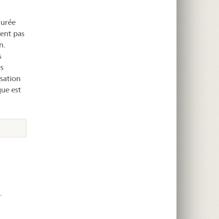
durée
ient pas
n.
s
s
isation
que est
.