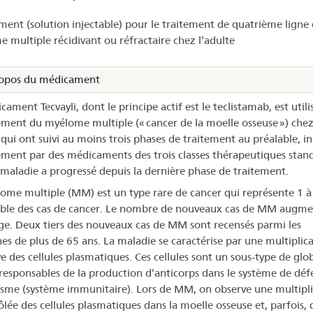
ent (solution injectable) pour le traitement de quatrième ligne
vayli®
 multiple récidivant ou réfractaire chez l’adulte
opos du médicament
ament Tecvayli, dont le principe actif est le teclistamab, est util
tement du myélome multiple (« cancer de la moelle osseuse ») chez
 qui ont suivi au moins trois phases de traitement au préalable, i
tement par des médicaments des trois classes thérapeutiques stand
 maladie a progressé depuis la dernière phase de traitement.
ome multiple (MM) est un type rare de cancer qui représente 1 à
ble des cas de cancer. Le nombre de nouveaux cas de MM augm
âge. Deux tiers des nouveaux cas de MM sont recensés parmi les
es de plus de 65 ans. La maladie se caractérise par une multiplic
ve des cellules plasmatiques. Ces cellules sont un sous-type de glo
 responsables de la production d’anticorps dans le système de déf
isme (système immunitaire). Lors de MM, on observe une multipli
ôlée des cellules plasmatiques dans la moelle osseuse et, parfois, 