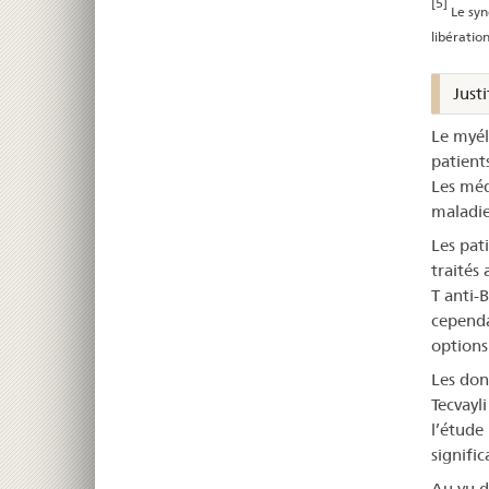
[5]
Le syn
libératio
Justi
Le myél
patient
Les méd
maladie
Les pat
traités
T anti-
cependa
options
Les don
Tecvayl
l’étude
signific
Au vu d