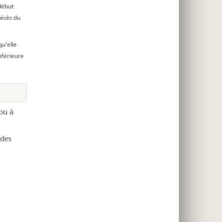
 début
décès du
u’elle
nférieure
 ou à
 des