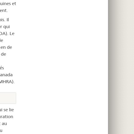
uines et
ent.
s. Il
r qui
DA). Le
de
men de
 de
és
 Canada
(MHRA).
 se lie
uration
t au
du