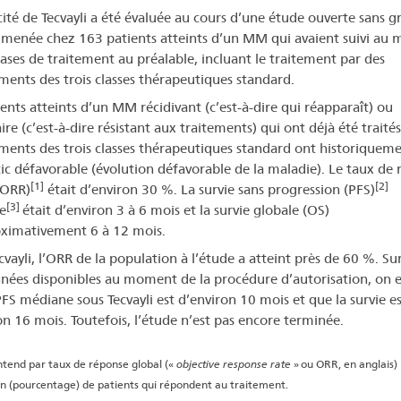
acité de Tecvayli a été évaluée au cours d’une étude ouverte sans 
menée chez 163 patients atteints d’un MM qui avaient suivi au 
hases de traitement au préalable, incluant le traitement par des
ents des trois classes thérapeutiques standard.
ients atteints d’un MM récidivant (c’est-à-dire qui réapparaît) ou
ire (c’est-à-dire résistant aux traitements) qui ont déjà été traité
ents des trois classes thérapeutiques standard ont historiquem
ic défavorable (évolution défavorable de la maladie). Le taux de
[1]
[2]
(ORR)
était d’environ 30 %. La survie sans progression (PFS)
[3]
e
était d’environ 3 à 6 mois et la survie globale (OS)
ximativement 6 à 12 mois.
vayli, l’ORR de la population à l’étude a atteint près de 60 %. Sur
nées disponibles au moment de la procédure d’autorisation, on 
PFS médiane sous Tecvayli est d’environ 10 mois et que la survie es
on 16 mois. Toutefois, l’étude n’est pas encore terminée.
tend par taux de réponse global («
objective response rate
» ou ORR, en anglais) 
n (pourcentage) de patients qui répondent au traitement.