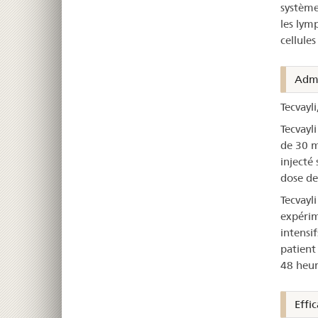
système
les lymp
cellule
Admi
Tecvayli
Tecvayl
de 30 m
injecté
dose de
Tecvayli
expérim
intensif
patient
48 heur
Effic