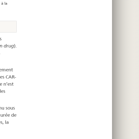
 à la
s
n drug
).
s
dement
tes CAR-
e n’est
les
nu sous
durée de
, la