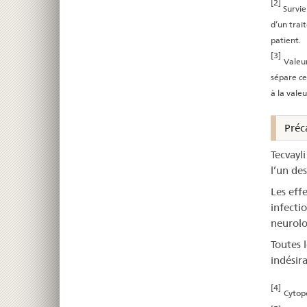
[2]
Survie
d’un trai
patient.
[3]
Valeur
sépare ce
à la vale
Préca
Tecvayli
l’un des
Les eff
infecti
neurolo
Toutes l
indésir
[4]
Cytopé