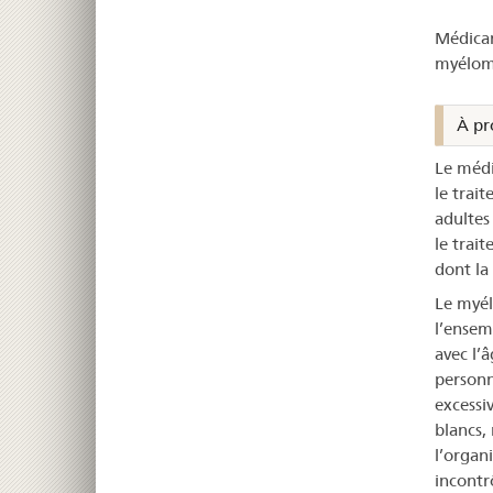
–
Médicam
Tec
myélome
À pr
Le médic
le trai
adultes
le trai
dont la
Le myél
l’ensem
avec l’
personn
excessi
blancs,
l’organ
incontr