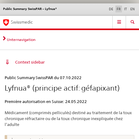
Public Summary SwissPAR – Lyfnua®
Service
DE
FR
IT
EN
navigation
Navigation
Navigation
Actualités & Mises à
Aspects légaux,
Contact | Support &
Swissmedic
directe:
jour
normes
aide
actualités,
bases
Unternavigation
juridiques,
contact
Context sidebar
Public
Public Summary SwissPAR du 07.10.2022
Summary
Lyfnua® (principe actif: géfapixant)
SwissPAR
–
Première autorisation en Suisse: 24.05.2022
Lyfnua®
Médicament (comprimés pelliculés) destiné au traitement de la toux
chronique réfractaire ou de la toux chronique inexpliquée chez
l’adulte