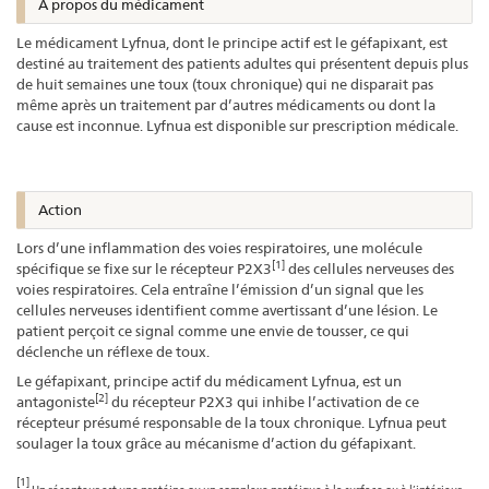
À propos du médicament
Le médicament Lyfnua, dont le principe actif est le géfapixant, est
destiné au traitement des patients adultes qui présentent depuis plus
de huit semaines une toux (toux chronique) qui ne disparait pas
même après un traitement par d’autres médicaments ou dont la
cause est inconnue. Lyfnua est disponible sur prescription médicale.
Action
Lors d’une inflammation des voies respiratoires, une molécule
[1]
spécifique se fixe sur le récepteur P2X3
des cellules nerveuses des
voies respiratoires. Cela entraîne l’émission d’un signal que les
cellules nerveuses identifient comme avertissant d’une lésion. Le
patient perçoit ce signal comme une envie de tousser, ce qui
déclenche un réflexe de toux.
Le géfapixant, principe actif du médicament Lyfnua, est un
[2]
antagoniste
du récepteur P2X3 qui inhibe l’activation de ce
récepteur présumé responsable de la toux chronique. Lyfnua peut
soulager la toux grâce au mécanisme d’action du géfapixant.
[1]
Un récepteur est une protéine ou un complexe protéique à la surface ou à l’intérieur