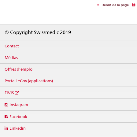
Début de la page
Footer
© Copyright Swissmedic 2019
Contact
Médias
Offres d'emploi
Portail eGov (applications)
ElViS
Social
Instagram
media
links
Facebook
Linkedin