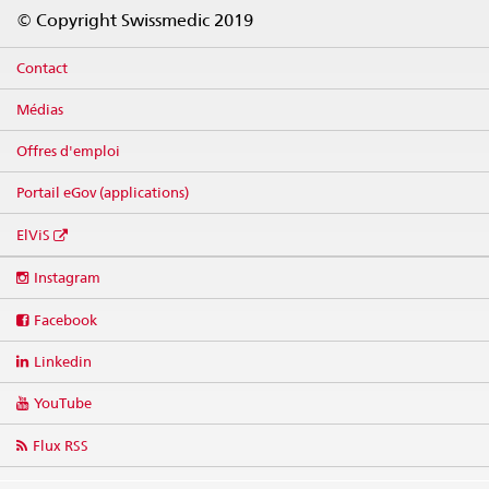
Footer
© Copyright Swissmedic 2019
Contact
Médias
Offres d'emploi
Portail eGov (applications)
ElViS
Social
Instagram
media
links
Facebook
Linkedin
YouTube
Flux RSS