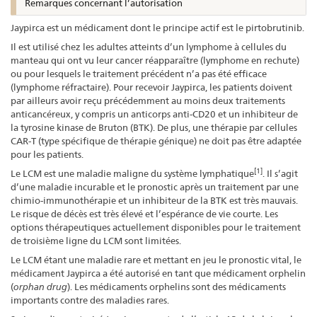
Remarques concernant l’autorisation
Jaypirca est un médicament dont le principe actif est le pirtobrutinib.
Il est utilisé chez les adultes atteints d’un lymphome à cellules du
manteau qui ont vu leur cancer réapparaître (lymphome en rechute)
ou pour lesquels le traitement précédent n’a pas été efficace
(lymphome réfractaire). Pour recevoir Jaypirca, les patients doivent
par ailleurs avoir reçu précédemment au moins deux traitements
anticancéreux, y compris un anticorps anti-CD20 et un inhibiteur de
la tyrosine kinase de Bruton (BTK). De plus, une thérapie par cellules
CAR-T (type spécifique de thérapie génique) ne doit pas être adaptée
pour les patients.
[1]
Le LCM est une maladie maligne du système lymphatique
. Il s’agit
d’une maladie incurable et le pronostic après un traitement par une
chimio-immunothérapie et un inhibiteur de la BTK est très mauvais.
Le risque de décès est très élevé et l’espérance de vie courte. Les
options thérapeutiques actuellement disponibles pour le traitement
de troisième ligne du LCM sont limitées.
Le LCM étant une maladie rare et mettant en jeu le pronostic vital, le
médicament Jaypirca a été autorisé en tant que médicament orphelin
(
orphan drug
). Les médicaments orphelins sont des médicaments
importants contre des maladies rares.