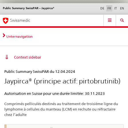
Public Summary SwissPAR – Jaypirca®
Service
DE
FR
IT
EN
navigation
Navigation
Navigation
Actualités & Mises à
Aspects légaux,
Contact | Support &
Swissmedic
directe:
jour
normes
aide
actualités,
bases
Unternavigation
juridiques,
contact
Context sidebar
Public
Public Summary SwissPAR du 12.04.2024
Summary
Jaypirca® (principe actif: pirtobrutinib)
SwissPAR
–
Autorisation en Suisse pour une durée limitée: 30.11.2023
Jaypirca®
Comprimés pelliculés destinés au traitement de troisième ligne du
lymphome à cellules du manteau (LCM) en rechute ou réfractaire
chez l’adulte