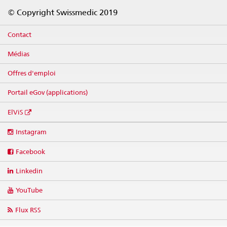
Footer
© Copyright Swissmedic 2019
Contact
Médias
Offres d'emploi
Portail eGov (applications)
ElViS
Social
Instagram
media
links
Facebook
Linkedin
YouTube
Flux RSS