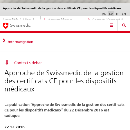
Approche de Swissmedic de la gestion des certificats CE pour les dispositifs médicaux
Service
navigation
DE
FR
IT
EN
Navigation
Actualités & Mises à
Aspects légaux,
Contact | Support &
Navigation
directe:
Swissmedic
jour
normes
aide
actualités,
bases
juridiques,
Unternavigation
contact
Context sidebar
Approche de Swissmedic de la gestion
des certificats CE pour les dispositifs
médicaux
La publication “Approche de Swissmedic de la gestion des certificats
CE pour les dispositifs médicaux” du 22 Décembre 2016 est
caduque.
22.12.2016