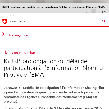
IGDRP: prolongation du délai de participation à l’« Information Sharing Pilot » de l’EMA
Service
navigation
DE
FR
IT
EN
Navigation
Actualités & Mises à
Aspects légaux,
Contact | Support &
Navigation
directe:
Swissmedic
jour
normes
aide
actualités,
bases
juridiques,
Unternavigation
contact
Context sidebar
IGDRP: prolongation du délai de
participation à l’« Information Sharing
Pilot » de l’EMA
04.05.2015 - Le délai de participation à l’« Information Sharing Pilot
» pour l’autorisation de génériques dans le cadre de la procédure
centralisée de l’Agence européenne des médicaments (EMA) est
prolongé.
L’« Information Sharing Pilot » de l’EMA a été lancé en janvier 2015