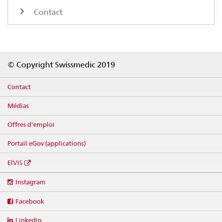
Contact
Footer
© Copyright Swissmedic 2019
Contact
Médias
Offres d'emploi
Portail eGov (applications)
ElViS
Social
Instagram
media
links
Facebook
Linkedin