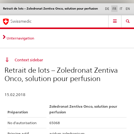
Retrait de lots – Zoledronat Zentiva Onco, solution pour perfusion
Service
DE
FR
IT
EN
navigation
Navigation
Navigation
Actualités & Mises à
Aspects légaux,
Contact | Support &
Swissmedic
directe:
jour
normes
aide
actualités,
bases
Unternavigation
juridiques,
contact
Context sidebar
Retrait de lots – Zoledronat Zentiva
Onco, solution pour perfusion
15.02.2018
Zoledronat Zentiva Onco, solution pour
Préparation
perfusion
No d'autorisation
65068
Principe actif
acidum zoledronicum