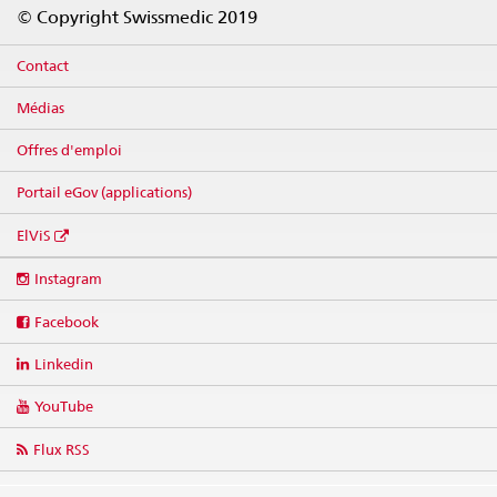
Footer
© Copyright Swissmedic 2019
Contact
Médias
Offres d'emploi
Portail eGov (applications)
ElViS
Social
Instagram
media
links
Facebook
Linkedin
YouTube
Flux RSS