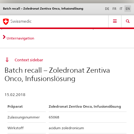
Batch recall – Zoledronat Zentiva Onco, Infusionslösung
Languages
Service
DE
FR
IT
EN
navigation
Direct
Main
News &
Legal matters,
Contact | Support &
Swissmedic
navigation:
Navigation
Updates
standards
Help
news,
legal
Unternavigation
matters,
contact
Context sidebar
Batch recall – Zoledronat Zentiva
Onco, Infusionslösung
15.02.2018
Präparat
Zoledronat Zentiva Onco, Infusionslösung
Zulassungsnummer
65068
Wirkstoff
acidum zoledronicum