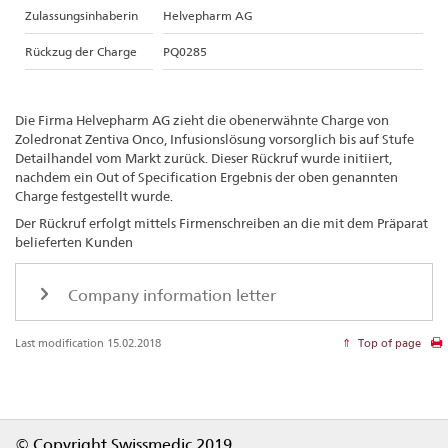
Zulassungsinhaberin
Helvepharm AG
Rückzug der Charge
PQ0285
Die Firma Helvepharm AG zieht die obenerwähnte Charge von
Zoledronat Zentiva Onco, Infusionslösung vorsorglich bis auf Stufe
Detailhandel vom Markt zurück. Dieser Rückruf wurde initiiert,
nachdem ein Out of Specification Ergebnis der oben genannten
Charge festgestellt wurde.
Der Rückruf erfolgt mittels Firmenschreiben an die mit dem Präparat
belieferten Kunden
Company information letter
Last modification 15.02.2018
Top of page
Footer
© Copyright Swissmedic 2019