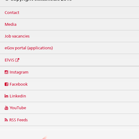
Contact
Media
Job vacancies
eGov portal (applications)
ElViS
Social
Instagram
media
links
Facebook
Linkedin
YouTube
RSS Feeds