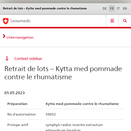
Retrait de lots – Kytta med pommade contre le rhumatisme
Service
DE
FR
IT
EN
navigation
Navigation
Navigation
Actualités & Mises à
Aspects légaux,
Contact | Support &
Swissmedic
directe:
jour
normes
aide
actualités,
bases
Unternavigation
juridiques,
contact
Context sidebar
Retrait de lots – Kytta med pommade
contre le rhumatisme
05.05.2023
Préparation
Kytta med pommade contre le rhumatisme
No d'autorisation
59052
Prinicpe actif
symphyti radicis recentis extractum
ethanolicum liquidum