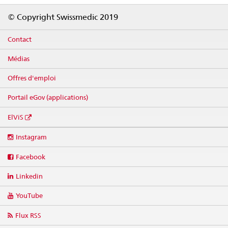
Footer
© Copyright Swissmedic 2019
Contact
Médias
Offres d'emploi
Portail eGov (applications)
ElViS
Social
Instagram
media
links
Facebook
Linkedin
YouTube
Flux RSS