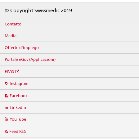
Footer
© Copyright Swissmedic 2019
Contatto
Media
Offerte d'impiego
Portale eGov (Applicazioni)
ElViS
Social
Instagram
media
links
Facebook
Linkedin
YouTube
Feed RSS