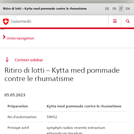
Ritiro di lotti – Kytta med pommade contre le rhumatisme
Service
DE
FR
IT
EN
navigation
Navigazione
Navigation
Novità &
Aspetti legali,
Contatto | Supporto &
Swissmedic
diretta:
aggiornamenti
norme
aiuto
novità,
aspetti
Unternavigation
legali,
contatto
Context sidebar
Ritiro di lotti – Kytta med pommade
contre le rhumatisme
05.05.2023
Préparation
Kytta med pommade contre le rhumatisme
No d'autorisation
59052
Prinicpe actif
symphyti radicis recentis extractum
ethanolicum liquidum