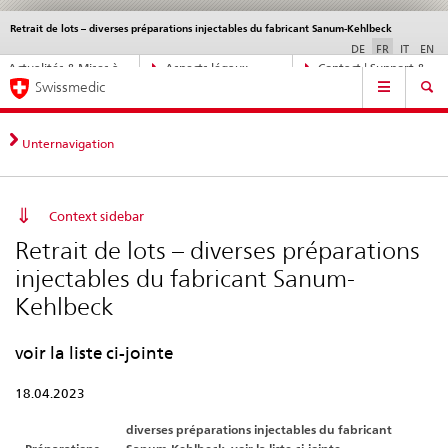
Retrait de lots – diverses préparations injectables du fabricant Sanum-Kehlbeck
Service
navigation
DE
FR
IT
EN
Navigation
Actualités & Mises à
Aspects légaux,
Contact | Support &
Navigation
directe:
Swissmedic
jour
normes
aide
actualités,
bases
juridiques,
Unternavigation
contact
Context sidebar
Retrait de lots – diverses préparations
injectables du fabricant Sanum-
Kehlbeck
voir la liste ci-jointe
18.04.2023
diverses préparations injectables du fabricant