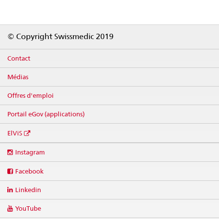
Footer
© Copyright Swissmedic 2019
Contact
Médias
Offres d'emploi
Portail eGov (applications)
ElViS
Social
Instagram
media
links
Facebook
Linkedin
YouTube