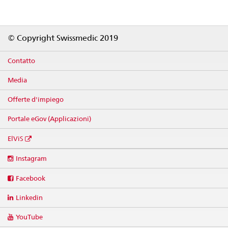
Footer
© Copyright Swissmedic 2019
Contatto
Media
Offerte d'impiego
Portale eGov (Applicazioni)
ElViS
Social
Instagram
media
links
Facebook
Linkedin
YouTube