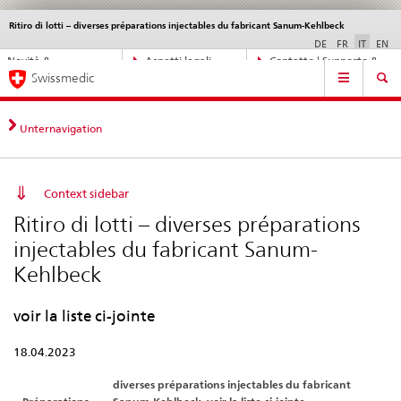
Ritiro di lotti – diverses préparations injectables du fabricant Sanum-Kehlbeck
Service
navigation
DE
FR
IT
EN
Navigazione
Novità &
Aspetti legali,
Contatto | Supporto &
Navigation
diretta:
Swissmedic
aggiornamenti
norme
aiuto
novità,
aspetti
legali,
Unternavigation
contatto
Context sidebar
Ritiro di lotti – diverses préparations
injectables du fabricant Sanum-
Kehlbeck
voir la liste ci-jointe
18.04.2023
diverses préparations injectables du fabricant