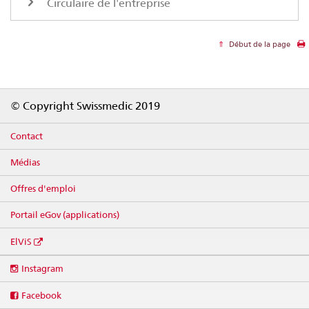
Circulaire de l'entreprise
Début de la page
Footer
© Copyright Swissmedic 2019
Contact
Médias
Offres d'emploi
Portail eGov (applications)
ElViS
Social
Instagram
media
links
Facebook