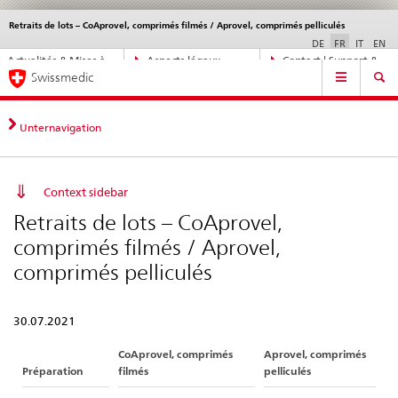
Retraits de lots – CoAprovel, comprimés filmés / Aprovel, comprimés pelliculés
Service
navigation
DE
FR
IT
EN
Navigation
Actualités & Mises à
Aspects légaux,
Contact | Support &
Navigation
directe:
Swissmedic
jour
normes
aide
actualités,
bases
juridiques,
Unternavigation
contact
Context sidebar
Retraits de lots – CoAprovel,
comprimés filmés / Aprovel,
comprimés pelliculés
30.07.2021
CoAprovel, comprimés
Aprovel, comprimés
Préparation
filmés
pelliculés