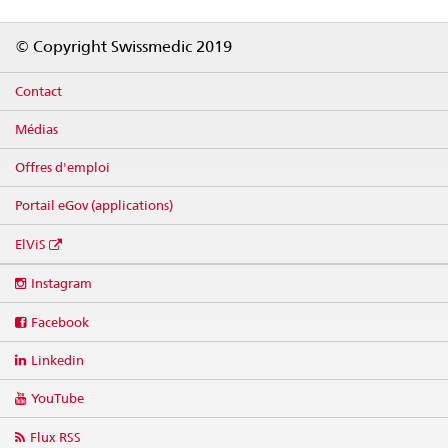
Footer
© Copyright Swissmedic 2019
Contact
Médias
Offres d'emploi
Portail eGov (applications)
ElViS
Social
Instagram
media
links
Facebook
Linkedin
YouTube
Flux RSS