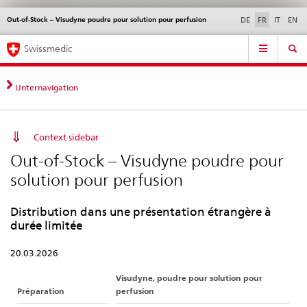
Out-of-Stock – Visudyne poudre pour solution pour perfusion
Service
DE
FR
IT
EN
navigation
Navigation
Navigation
Actualités & Mises à
Aspects légaux,
Contact | Support &
Swissmedic
directe:
jour
normes
aide
actualités,
bases
Unternavigation
juridiques,
contact
Context sidebar
Out-of-Stock – Visudyne poudre pour
solution pour perfusion
Distribution dans une présentation étrangère à
durée limitée
20.03.2026
Visudyne, poudre pour solution pour
Préparation
perfusion