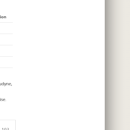
sion
udyne,
ise.
 103