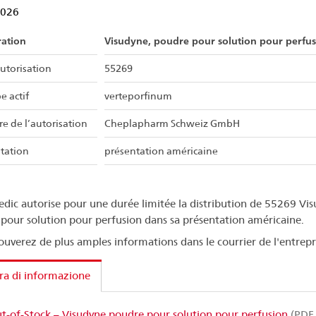
2026
ration
Visudyne, poudre pour solution pour perfu
utorisation
55269
e actif
verteporfinum
re de l’autorisation
Cheplapharm Schweiz GmbH
tation
présentation américaine
dic autorise pour une durée limitée la distribution de 55269 Vis
pour solution pour perfusion dans sa présentation américaine.
ouverez de plus amples informations dans le courrier de l'entrepr
ra di informazione
t-of-Stock – Visudyne poudre pour solution pour perfusion
(PDF,