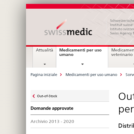
Schweizerische
Institut suiss
Istituto svizze
Swiss Agency 
Navigation
Medicamenti per uso
Attualità
Medicament
current
umano
veterinario
page
Breadcrumb
Pagina iniziale
Medicamenti per uso umano
Sorv
Zurück
Out
Out-of-Stock
zu
per
Domande approvate
Archivio 2013 - 2020
Distr