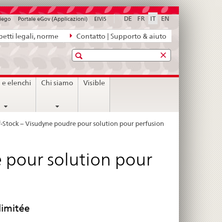
DE
FR
IT
EN
piego
Portale eGov (Applicazioni)
ElViS
etti legali, norme
Contatto | Supporto & aiuto
Ricerca
i e elenchi
Chi siamo
Visible
-Stock – Visudyne poudre pour solution pour perfusion
 pour solution pour
limitée