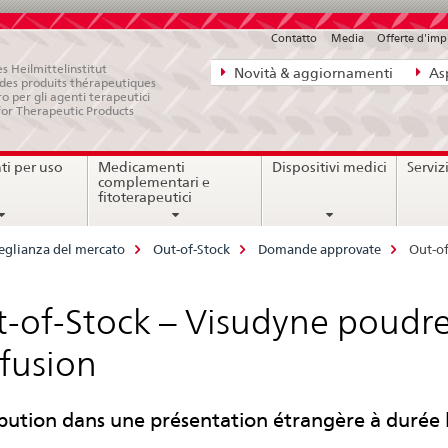
Contatto
Media
Offerte d'im
Navigazione
s Heilmittelinstitut
Novità & aggiornamenti
Asp
e des produits thérapeutiques
diretta:
ro per gli agenti terapeutici
for Therapeutic Products
novità,
aspetti
i per uso
Medicamenti
Dispositivi medici
Serviz
legali,
complementari e
contatto
fitoterapeutici
eglianza del mercato
Out-of-Stock
Domande approvate
Out-of
-of-Stock – Visudyne poudre
fusion
ibution dans une présentation étrangère à durée 