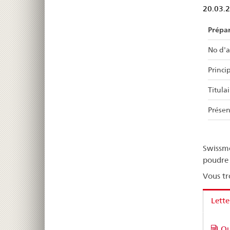
20.03.
Prépa
No d'a
Princip
Titulai
Présen
Swissme
poudre 
Vous tr
Lette
Ou