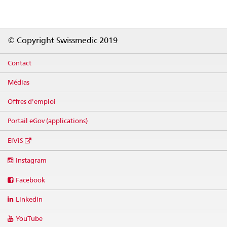
Footer
© Copyright Swissmedic 2019
Contact
Médias
Offres d'emploi
Portail eGov (applications)
ElViS
Social
Instagram
media
links
Facebook
Linkedin
YouTube