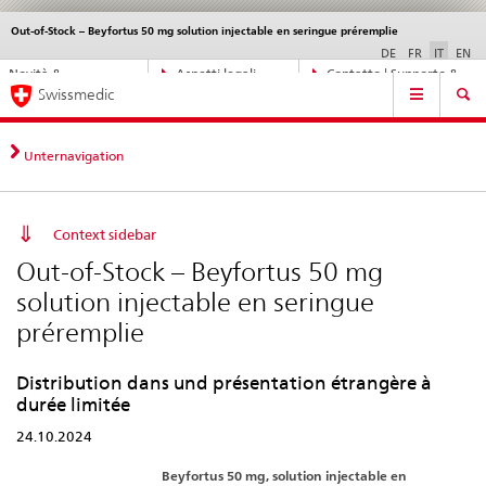
Out-of-Stock – Beyfortus 50 mg solution injectable en seringue préremplie
Service
navigation
DE
FR
IT
EN
Navigazione
Novità &
Aspetti legali,
Contatto | Supporto &
Navigation
diretta:
Swissmedic
aggiornamenti
norme
aiuto
novità,
aspetti
legali,
Unternavigation
contatto
Context sidebar
Out-of-Stock – Beyfortus 50 mg
solution injectable en seringue
préremplie
Distribution dans und présentation étrangère à
durée limitée
24.10.2024
Beyfortus 50 mg, solution injectable en