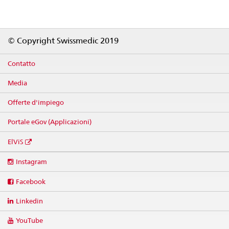
Footer
© Copyright Swissmedic 2019
Contatto
Media
Offerte d'impiego
Portale eGov (Applicazioni)
ElViS
Social
Instagram
media
links
Facebook
Linkedin
YouTube