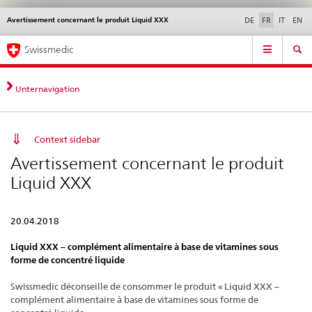
Avertissement concernant le produit Liquid XXX
Service
DE
FR
IT
EN
navigation
Navigation
Navigation
Actualités & Mises à
Aspects légaux,
Contact | Support &
Swissmedic
directe:
jour
normes
aide
actualités,
bases
Unternavigation
juridiques,
contact
Context sidebar
Avertissement concernant le produit
Liquid XXX
20.04.2018
Liquid XXX – complément alimentaire à base de vitamines sous
forme de concentré liquide
Swissmedic déconseille de consommer le produit « Liquid XXX –
complément alimentaire à base de vitamines sous forme de