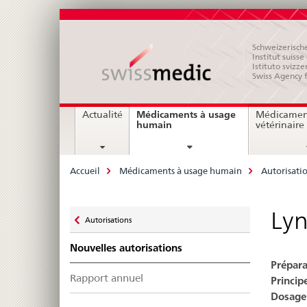
Schweizerische
Institut suiss
Istituto svizze
Swiss Agency 
Navigation
Médicaments à usage
Actualité
Médicamen
current
humain
vétérinaire
page
Breadcrumb
Accueil
Médicaments à usage humain
Autorisati
Zurück
Lyn
Autorisations
zu
Nouvelles autorisations
Prépara
Rapport annuel
Principe
Dosage