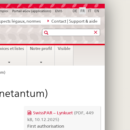
DE
FR
IT
EN
emploi
Portail eGov (applications)
ElViS
pects légaux, normes
Contact | Support & aide
Recherche
vices et listes
Notre profil
Visible
um)
zanetantum)
SwissPAR – Lynkuet
(PDF, 449
kB, 10.12.2025)
First authorisation