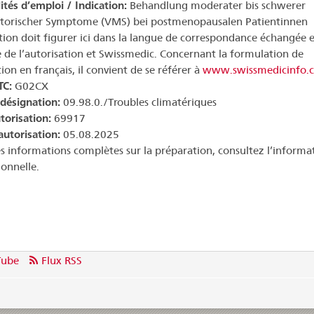
ités d’emploi / Indication:
Behandlung moderater bis schwerer
torischer Symptome (VMS) bei postmenopausalen Patientinnen
ation doit figurer ici dans la langue de correspondance échangée e
re de l’autorisation et Swissmedic. Concernant la formulation de
tion en français, il convient de se référer à
www.swissmedicinfo.
TC:
G02CX
 désignation:
09.98.0./Troubles climatériques
torisation:
69917
autorisation:
05.08.2025
s informations complètes sur la préparation, consultez l’informa
ionnelle.
Tube
Flux RSS