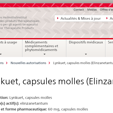
Contact
Médias
Offres d'
Navigation
s Heilmittelinstitut
Actualités & Mises à jour
As
e des produits thérapeutiques
directe:
ro per gli agenti terapeutici
for Therapeutic Products
actualités,
bases
ts à usage
Médicaments
Dispositifs médicaux
Ser
juridiques,
complémentaires et
contact
phytomédicaments
ons
Nouvelles autorisations
Lynkuet, capsules molles (Elinzanetant
kuet, capsules molles (Elin
tion:
Lynkuet, capsules molles
(s) actif(s):
elinzanetantum
 et forme pharmaceutique:
60 mg, capsules molles