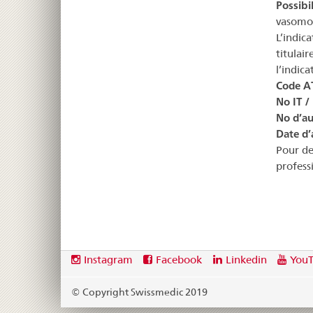
Possibil
vasomo
L’indic
titulai
l’indica
Code A
No IT /
No d’au
Date d’
Pour de
profess
Footer
Social
Instagram
Facebook
Linkedin
You
media
links
© Copyright Swissmedic 2019