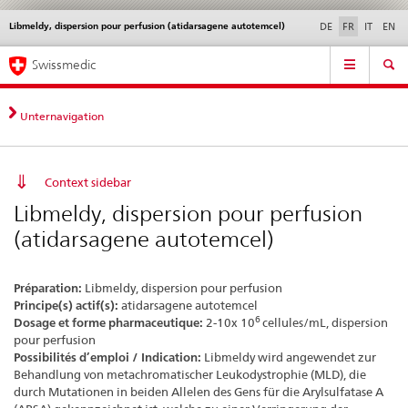
Libmeldy, dispersion pour perfusion (atidarsagene autotemcel)
Service
DE
FR
IT
EN
navigation
Navigation
Navigation
Actualités & Mises à
Aspects légaux,
Contact | Support &
Swissmedic
directe:
jour
normes
aide
actualités,
bases
Unternavigation
juridiques,
contact
Context sidebar
Libmeldy, dispersion pour perfusion
(atidarsagene autotemcel)
Préparation:
Libmeldy, dispersion pour perfusion
Principe(s) actif(s):
atidarsagene autotemcel
6
Dosage et forme pharmaceutique:
2-10x 10
cellules/mL, dispersion
pour perfusion
Possibilités d’emploi / Indication:
Libmeldy wird angewendet zur
Behandlung von metachromatischer Leukodystrophie (MLD), die
durch Mutationen in beiden Allelen des Gens für die Arylsulfatase A