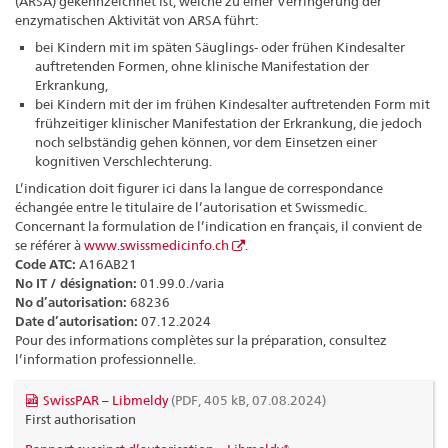
(ARSA) gekennzeichnet ist, welche zu einer Verringerung der
enzymatischen Aktivität von ARSA führt:
bei Kindern mit im späten Säuglings- oder frühen Kindesalter
auftretenden Formen, ohne klinische Manifestation der
Erkrankung,
bei Kindern mit der im frühen Kindesalter auftretenden Form mit
frühzeitiger klinischer Manifestation der Erkrankung, die jedoch
noch selbständig gehen können, vor dem Einsetzen einer
kognitiven Verschlechterung.
L’indication doit figurer ici dans la langue de correspondance
échangée entre le titulaire de l’autorisation et Swissmedic.
Concernant la formulation de l’indication en français, il convient de
se référer à
www.swissmedicinfo.ch
.
Code ATC:
A16AB21
No IT / désignation:
01.99.0./varia
No d’autorisation:
68236
Date d’autorisation:
07.12.2024
Pour des informations complètes sur la préparation, consultez
l’information professionnelle.
SwissPAR – Libmeldy
(PDF, 405 kB, 07.08.2024)
First authorisation