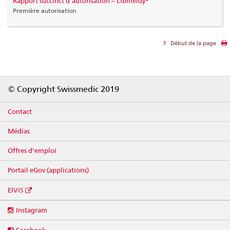
Rapport succinct d’autorisation – Libmeldy®
Première autorisation
Début de la page
Footer
© Copyright Swissmedic 2019
Contact
Médias
Offres d'emploi
Portail eGov (applications)
ElViS
Social
Instagram
media
links