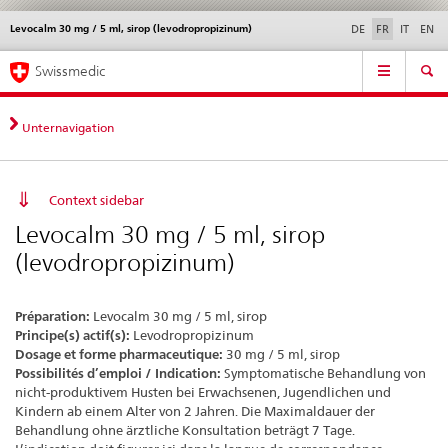
Levocalm 30 mg / 5 ml, sirop (levodropropizinum)
Service
DE
FR
IT
EN
navigation
Navigation
Navigation
Actualités & Mises à
Aspects légaux,
Contact | Support &
Swissmedic
directe:
jour
normes
aide
actualités,
bases
Unternavigation
juridiques,
contact
Context sidebar
Levocalm 30 mg / 5 ml, sirop
(levodropropizinum)
Préparation:
Levocalm 30 mg / 5 ml, sirop
Principe(s) actif(s):
Levodropropizinum
Dosage et forme pharmaceutique:
30 mg / 5 ml, sirop
Possibilités d’emploi / Indication:
Symptomatische Behandlung von
nicht-produktivem Husten bei Erwachsenen, Jugendlichen und
Kindern ab einem Alter von 2 Jahren. Die Maximaldauer der
Behandlung ohne ärztliche Konsultation beträgt 7 Tage.