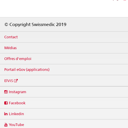
Footer
© Copyright Swissmedic 2019
Contact
Médias
Offres d'emploi
Portail eGov (applications)
ElViS
Social
Instagram
media
links
Facebook
Linkedin
YouTube