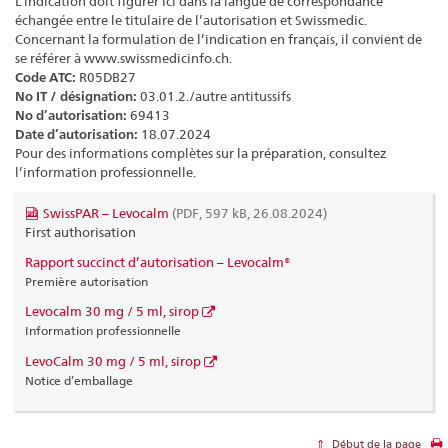
L’indication doit figurer ici dans la langue de correspondance
échangée entre le titulaire de l’autorisation et Swissmedic.
Concernant la formulation de l’indication en français, il convient de
se référer à www.swissmedicinfo.ch.
Code ATC:
R05DB27
No IT / désignation:
03.01.2./autre antitussifs
No d’autorisation:
69413
Date d’autorisation:
18.07.2024
Pour des informations complètes sur la préparation, consultez
l’information professionnelle.
SwissPAR – Levocalm
(PDF, 597 kB, 26.08.2024)
First authorisation
Rapport succinct d’autorisation – Levocalm®
Première autorisation
Levocalm 30 mg / 5 ml, sirop
Information professionnelle
LevoCalm 30 mg / 5 ml, sirop
Notice d’emballage
Début de la page