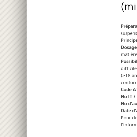
(mi
Prépara
suspens
Principe
Dosage
matière
Possibil
difficil
(≥18 an
confor
Code A
No IT /
No d’au
Date d’
Pour de
l’infor