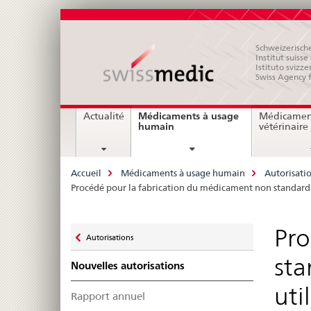
Schweizerische
Institut suiss
Istituto svizze
Swiss Agency 
Navigation
Médicaments à usage
Actualité
Médicamen
current
humain
vétérinaire
page
Breadcrumb
Accueil
Médicaments à usage humain
Autorisati
Procédé pour la fabrication du médicament non standardisé
Zurück
Pro
Autorisations
zu
sta
Nouvelles autorisations
uti
Rapport annuel