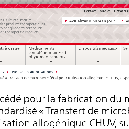
Contact
Médias
Offres d'
Navigation
s Heilmittelinstitut
Actualités & Mises à jour
As
e des produits thérapeutiques
directe:
ro per gli agenti terapeutici
for Therapeutic Products
actualités,
bases
ts à usage
Médicaments
Dispositifs médicaux
Ser
juridiques,
complémentaires et
contact
phytomédicaments
ons
Nouvelles autorisations
 « Transfert de microbiote fécal pour utilisation allogénique CHUV, suspen
cédé pour la fabrication d
ndardisé « Transfert de micro
lisation allogénique CHUV, su