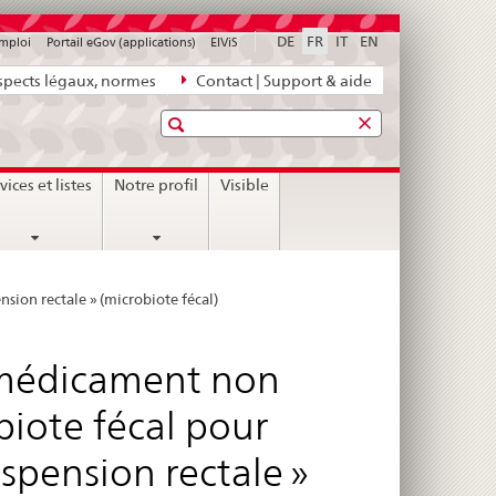
DE
FR
IT
EN
emploi
Portail eGov (applications)
ElViS
pects légaux, normes
Contact | Support & aide
Recherche
vices et listes
Notre profil
Visible
sion rectale » (microbiote fécal)
u médicament non
biote fécal pour
spension rectale »