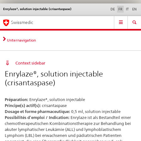
Enrylaze®, solution injectable (crisantaspase)
Service
DE
FR
IT
EN
navigation
Navigation
Navigation
Actualités & Mises à
Aspects légaux,
Contact | Support &
Swissmedic
directe:
jour
normes
aide
actualités,
bases
Unternavigation
juridiques,
contact
Context sidebar
Enrylaze®, solution injectable
(crisantaspase)
Préparation:
Enrylaze®, solution injectable
Principe(s) actif(s):
crisantaspase
Dosage et forme pharmaceutique:
0,5 ml, solution injectable
Possibilités d’emploi / Indication:
Enrylaze ist als Bestandteil einer
chemotherapeutischen Kombinationstherapie zur Behandlung bei
akuter lymphatischer Leukämie (ALL) und lymphoblastischem
Lymphom (LBL) bei erwachsenen und pädiatrischen Patienten