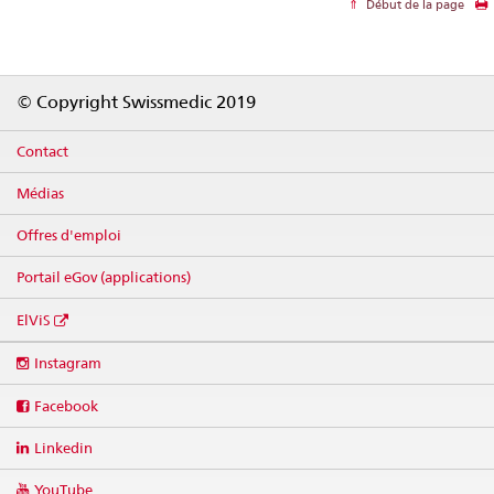
Début de la page
Footer
© Copyright Swissmedic 2019
Contact
Médias
Offres d'emploi
Portail eGov (applications)
ElViS
Social
Instagram
media
links
Facebook
Linkedin
YouTube