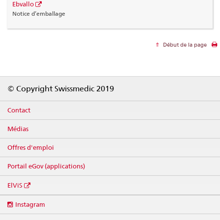
Ebvallo
Notice d’emballage
Début de la page
Footer
© Copyright Swissmedic 2019
Contact
Médias
Offres d'emploi
Portail eGov (applications)
ElViS
Social
Instagram
media
links