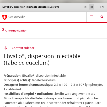
Ebvallo®, dispersion injectable (tabelecleucelum)
Service
DE
FR
IT
EN
navigation
Navigation
Navigation
Actualités & Mises à
Aspects légaux,
Contact | Support &
Swissmedic
directe:
jour
normes
aide
actualités,
bases
Unternavigation
juridiques,
contact
Context sidebar
Ebvallo®, dispersion injectable
(tabelecleucelum)
Préparation:
Ebvallo®, dispersion injectable
Principe(s) actif(s):
tabelecleucelum
Dosage et forme pharmaceutique:
2,8 × 107 – 7,3 × 107 lymphocytes
T viables/ml
Possibilités d’emploi / Indication:
Ebvallo wird angewendet als
Monotherapie für die Behand-lung erwachsener und pädiatrischer
Patienten ab 2 Jahren mit rezidivierter oder refraktärer Epstein-Barr-