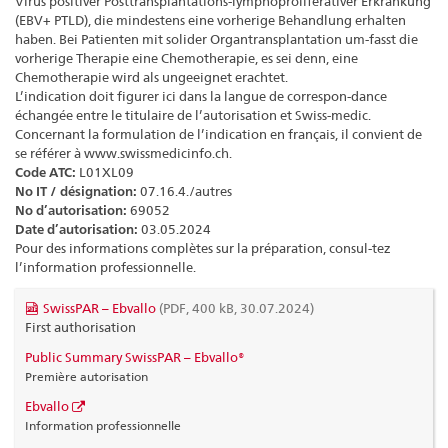
Virus positiver Posttransplantations-lymphoproliferativer Erkrankung
(EBV+ PTLD), die mindestens eine vorherige Behandlung erhalten
haben. Bei Patienten mit solider Organtransplantation um-fasst die
vorherige Therapie eine Chemotherapie, es sei denn, eine
Chemotherapie wird als ungeeignet erachtet.
L’indication doit figurer ici dans la langue de correspon-dance
échangée entre le titulaire de l’autorisation et Swiss-medic.
Concernant la formulation de l’indication en français, il convient de
se référer à www.swissmedicinfo.ch.
Code ATC:
L01XL09
No IT / désignation:
07.16.4./autres
No d’autorisation:
69052
Date d’autorisation:
03.05.2024
Pour des informations complètes sur la préparation, consul-tez
l’information professionnelle.
SwissPAR – Ebvallo
(PDF, 400 kB, 30.07.2024)
First authorisation
Public Summary SwissPAR – Ebvallo®
Première autorisation
Ebvallo
Information professionnelle