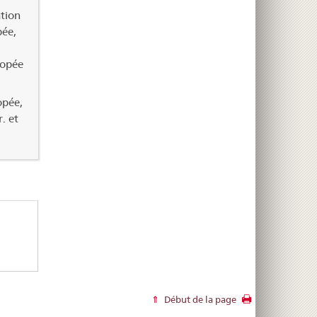
ation
pée,
copée
opée,
. et
Début de la page