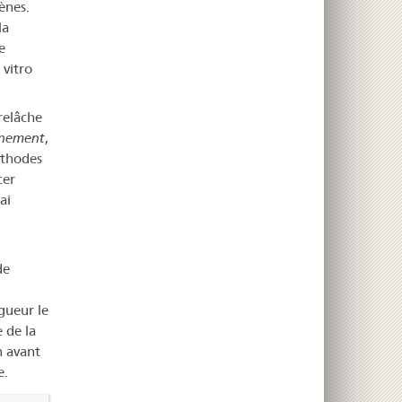
ènes.
la
e
vitro
relâche
inement
,
éthodes
cer
ai
de
gueur le
 de la
 avant
e.