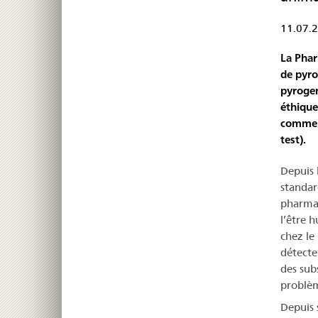
11.07.
La Phar
de pyro
pyrogen
éthique
comme l
test).
Depuis 
standar
pharmac
l’être 
chez le
détecte
des sub
problèm
Depuis s