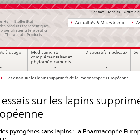
Contact
Médias
Offres d'
Navigation
s Heilmittelinstitut
Actualités & Mises à jour
As
e des produits thérapeutiques
directe:
ro per gli agenti terapeutici
for Therapeutic Products
actualités,
bases
ts à usage
Médicaments
Dispositifs médicaux
Ser
juridiques,
complémentaires et
contact
phytomédicaments
Les essais sur les lapins supprimés de la Pharmacopée Européenne
 essais sur les lapins suppr
ropéenne
 des pyrogènes sans lapins : la Pharmacopée Eur
le