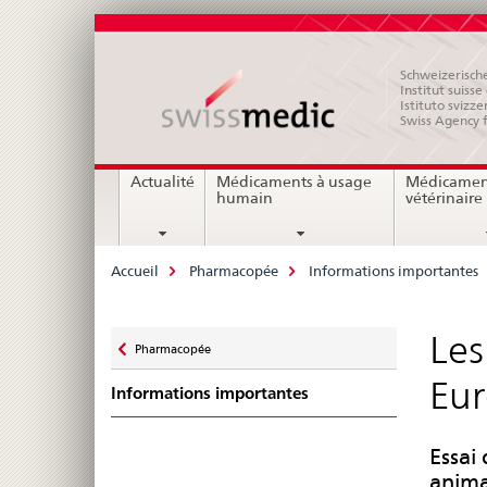
Schweizerische
Institut suiss
Istituto svizze
Swiss Agency 
Navigation
Actualité
Médicaments à usage
Médicamen
humain
vétérinaire
Breadcrumb
Accueil
Pharmacopée
Informations importantes
Zurück
Les
Pharmacopée
zu
Eu
Informations importantes
Essai
anima