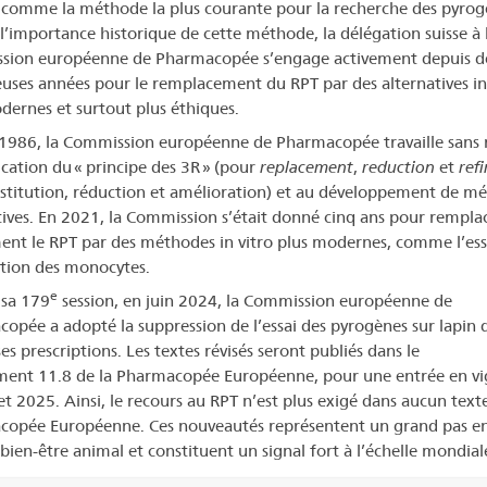
comme la méthode la plus courante pour la recherche des pyrog
l’importance historique de cette méthode, la délégation suisse à 
sion européenne de Pharmacopée s’engage activement depuis d
ses années pour le remplacement du RPT par des alternatives in 
dernes et surtout plus éthiques.
1986, la Commission européenne de Pharmacopée travaille sans 
ication du « principe des 3R » (pour
replacement
,
reduction
et
ref
bstitution, réduction et amélioration) et au développement de m
tives. En 2021, la Commission s’était donné cinq ans pour rempla
ent le RPT par des méthodes in vitro plus modernes, comme l’ess
ation des monocytes.
e
 sa 179
session, en juin 2024, la Commission européenne de
opée a adopté la suppression de l’essai des pyrogènes sur lapin 
es prescriptions. Les textes révisés seront publiés dans le
ent 11.8 de la Pharmacopée Européenne, pour une entrée en vi
let 2025. Ainsi, le recours au RPT n’est plus exigé dans aucun texte
opée Européenne. Ces nouveautés représentent un grand pas en
 bien-être animal et constituent un signal fort à l’échelle mondial