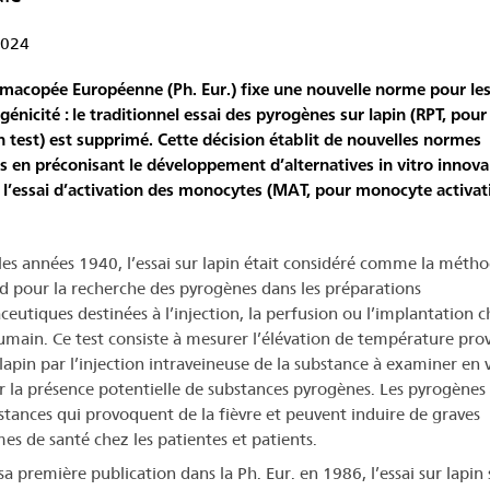
2024
macopée Européenne (Ph. Eur.) fixe une nouvelle norme pour les
génicité : le traditionnel essai des pyrogènes sur lapin (RPT, pour
 test) est supprimé. Cette décision établit de nouvelles normes
s en préconisant le développement d’alternatives in vitro innova
’essai d’activation des monocytes (MAT, pour monocyte activat
les années 1940, l’essai sur lapin était considéré comme la méth
d pour la recherche des pyrogènes dans les préparations
eutiques destinées à l’injection, la perfusion ou l’implantation c
humain. Ce test consiste à mesurer l’élévation de température pr
 lapin par l’injection intraveineuse de la substance à examiner en 
r la présence potentielle de substances pyrogènes. Les pyrogènes
stances qui provoquent de la fièvre et peuvent induire de graves
es de santé chez les patientes et patients.
a première publication dans la Ph. Eur. en 1986, l’essai sur lapin s