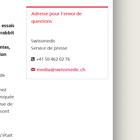
Adresse pour l'envoi de
questions
 essais
 rabbit
Swissmedic
ntes,
Service de presse
ion
+41 58 462 02 76
media@swissmedic.ch
ode
hez
ovoquée
vue de
 sont
’était