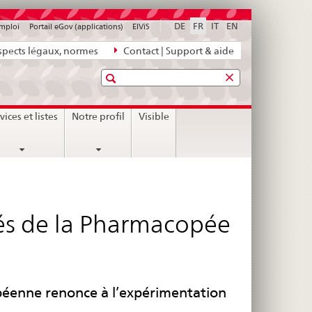
DE
FR
IT
EN
emploi
Portail eGov (applications)
ElViS
pects légaux, normes
Contact | Support & aide
Recherche
vices et listes
Notre profil
Visible
imés de la Pharmacopée
opéenne renonce à l’expérimentation