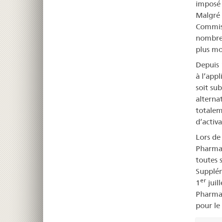
imposé 
Malgré 
Commis
nombreu
plus mo
Depuis 
à l’appl
soit su
alterna
totalem
d’activ
Lors de
Pharmac
toutes s
Supplém
er
1
juil
Pharmac
pour le