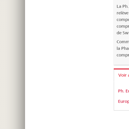
La Ph.
relève
compos
compre
de Sw
Comme
la Pha
compre
Voir 
Ph. E
Europ