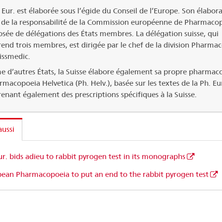
 Eur. est élaborée sous l’égide du Conseil de l’Europe. Son élabor
 de la responsabilité de la Commission européenne de Pharmaco
ée de délégations des États membres. La délégation suisse, qui
nd trois membres, est dirigée par le chef de la division Pharma
issmedic.
 d’autres États, la Suisse élabore également sa propre pharmac
rmacopoeia Helvetica (Ph. Helv.), basée sur les textes de la Ph. Eur
nant également des prescriptions spécifiques à la Suisse.
aussi
ur. bids adieu to rabbit pyrogen test in its monographs
ean Pharmacopoeia to put an end to the rabbit pyrogen test