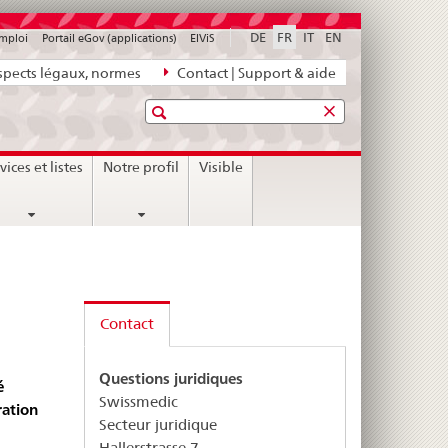
DE
FR
IT
EN
emploi
Portail eGov (applications)
ElViS
pects légaux, normes
Contact | Support & aide
Recherche
vices et listes
Notre profil
Visible
Contact
Questions juridiques
é
Swissmedic
ration
Secteur juridique
Hallerstrasse 7