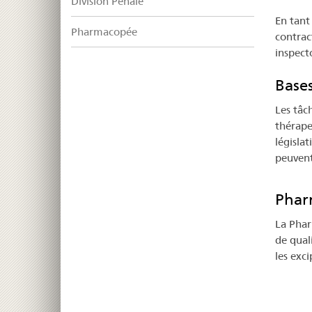
Division Pénale
En tant
Pharmacopée
contrac
inspect
Bases
Les tâc
thérape
législat
peuvent
Phar
La Phar
de qual
les exci