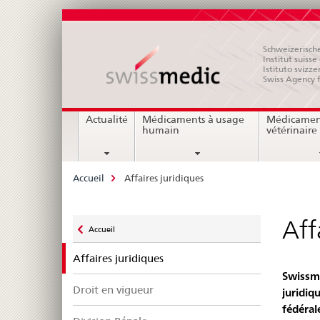
Schweizerische
Institut suiss
Istituto svizze
Swiss Agency 
Navigation
Actualité
Médicaments à usage
Médicamen
humain
vétérinaire
Breadcrumb
Accueil
Affaires juridiques
Zurück
Aff
Accueil
zu
selected
Affaires juridiques
Swissme
Droit en vigueur
juridiq
fédéral