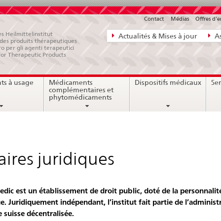
Contact
Médias
Offres d'
Navigation
s Heilmittelinstitut
Actualités & Mises à jour
As
e des produits thérapeutiques
directe:
ro per gli agenti terapeutici
for Therapeutic Products
actualités,
bases
ts à usage
Médicaments
Dispositifs médicaux
Ser
juridiques,
complémentaires et
contact
phytomédicaments
aires juridiques
dic est un établissement de droit public, doté de la personnalit
ue. Juridiquement indépendant, l’institut fait partie de l’administ
e suisse décentralisée.