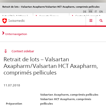
Retrait de lots – Valsartan Axapharm/Valsartan HCT Axapharm, comprimés pellicules
Service
navigation
DE
FR
IT
EN
Navigation
Actualités & Mises à
Aspects légaux,
Contact | Support &
Navigation
directe:
Swissmedic
jour
normes
aide
actualités,
bases
juridiques,
Unternavigation
contact
Context sidebar
Retrait de lots – Valsartan
Axapharm/Valsartan HCT Axapharm,
comprimés pellicules
11.07.2018
Valsartan Axapharm, comprimés pellicules
Valsartan HCT Axapharm, comprimés
Préparation
pellicules