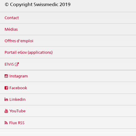
Footer
© Copyright Swissmedic 2019
Contact
Médias
Offres d'emploi
Portail eGov (applications)
ElViS
Social
Instagram
media
links
Facebook
Linkedin
YouTube
Flux RSS