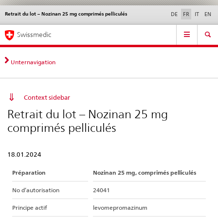
Retrait du lot – Nozinan 25 mg comprimés pelliculés
Service
DE
FR
IT
EN
navigation
Navigation
Navigation
Actualités & Mises à
Aspects légaux,
Contact | Support &
Swissmedic
directe:
jour
normes
aide
actualités,
bases
Unternavigation
juridiques,
contact
Context sidebar
Retrait du lot – Nozinan 25 mg
comprimés pelliculés
18.01.2024
Préparation
Nozinan 25 mg, comprimés pelliculés
No d’autorisation
24041
Principe actif
levomepromazinum