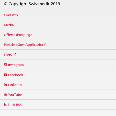
Footer
© Copyright Swissmedic 2019
Contatto
Media
Offerte d'impiego
Portale eGov (Applicazioni)
ElViS
Social
Instagram
media
links
Facebook
Linkedin
YouTube
Feed RSS