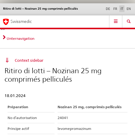
Ritiro di lotti – Nozinan 25 mg comprimés pelliculés
Service
DE
FR
IT
EN
navigation
Navigazione
Navigation
Novità &
Aspetti legali,
Contatto | Supporto &
Swissmedic
diretta:
aggiornamenti
norme
aiuto
novità,
aspetti
Unternavigation
legali,
contatto
Context sidebar
Ritiro di lotti – Nozinan 25 mg
comprimés pelliculés
18.01.2024
Préparation
Nozinan 25 mg, comprimés pelliculés
No d’autorisation
24041
Principe actif
levomepromazinum