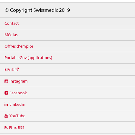
Footer
© Copyright Swissmedic 2019
Contact
Médias
Offres d'emploi
Portail eGov (applications)
ElViS
Social
Instagram
media
links
Facebook
Linkedin
YouTube
Flux RSS