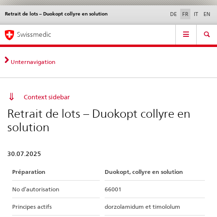
Retrait de lots – Duokopt collyre en solution
Service
DE
FR
IT
EN
navigation
Navigation
Navigation
Actualités & Mises à
Aspects légaux,
Contact | Support &
Swissmedic
directe:
jour
normes
aide
actualités,
bases
Unternavigation
juridiques,
contact
Context sidebar
Retrait de lots – Duokopt collyre en
solution
30.07.2025
Préparation
Duokopt, collyre en solution
No d’autorisation
66001
Principes actifs
dorzolamidum et timololum