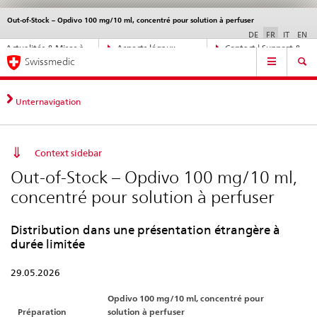
Out-of-Stock – Opdivo 100 mg/10 ml, concentré pour solution à perfuser
Service
navigation
DE
FR
IT
EN
Navigation
Actualités & Mises à
Aspects légaux,
Contact | Support &
Navigation
directe:
Swissmedic
jour
normes
aide
actualités,
bases
juridiques,
Unternavigation
contact
Context sidebar
Out-of-Stock – Opdivo 100 mg/10 ml,
concentré pour solution à perfuser
Distribution dans une présentation étrangère à
durée limitée
29.05.2026
Opdivo 100 mg/10 ml, concentré pour
Préparation
solution à perfuser