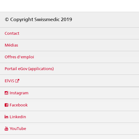
Footer
© Copyright Swissmedic 2019
Contact
Médias
Offres d'emploi
Portail eGov (applications)
ElViS
Social
Instagram
media
links
Facebook
Linkedin
YouTube