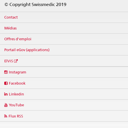
Footer
© Copyright Swissmedic 2019
Contact
Médias
Offres d'emploi
Portail eGov (applications)
ElViS
Social
Instagram
media
links
Facebook
Linkedin
YouTube
Flux RSS