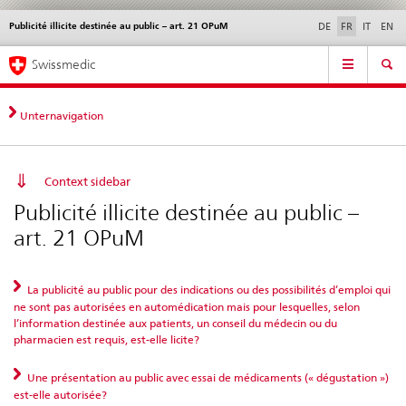
Publicité illicite destinée au public – art. 21 OPuM
Service
DE
FR
IT
EN
navigation
Navigation
Navigation
Actualités & Mises à
Aspects légaux,
Contact | Support &
Swissmedic
directe:
jour
normes
aide
actualités,
bases
Unternavigation
juridiques,
contact
Context sidebar
Publicité illicite destinée au public –
art. 21 OPuM
La publicité au public pour des indications ou des possibilités d’emploi qui
ne sont pas autorisées en automédication mais pour lesquelles, selon
l’information destinée aux patients, un conseil du médecin ou du
pharmacien est requis, est-elle licite?
Une présentation au public avec essai de médicaments (« dégustation »)
est-elle autorisée?