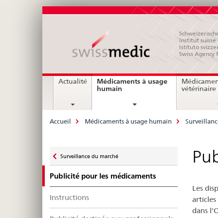
Schweizerische
Institut suiss
Istituto svizze
Swiss Agency 
Navigation
Médicaments à usage
Actualité
Médicamen
current
humain
vétérinaire
page
Breadcrumb
Accueil
Médicaments à usage humain
Surveillan
Zurück
Pub
Surveillance du marché
zu
Publicité pour les médicaments
Les dis
Instructions
article
dans l'