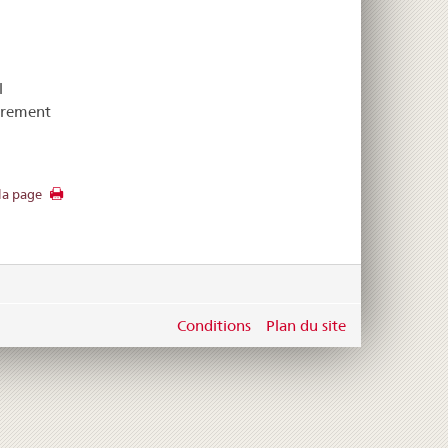
l
oprement
la page
Conditions
Plan du site