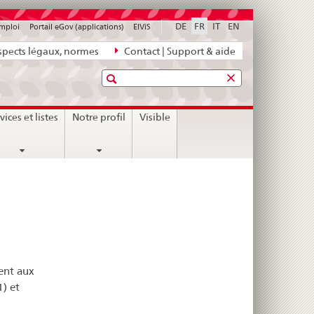
DE
FR
IT
EN
emploi
Portail eGov (applications)
ElViS
pects légaux, normes
Contact | Support & aide
Recherche
vices et listes
Notre profil
Visible
rent aux
1) et