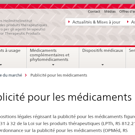
Contact
Médias
Offres d'
Navigation
s Heilmittelinstitut
Actualités & Mises à jour
As
e des produits thérapeutiques
directe:
ro per gli agenti terapeutici
for Therapeutic Products
actualités,
bases
ts à usage
Médicaments
Dispositifs médicaux
Ser
juridiques,
complémentaires et
contact
phytomédicaments
ce du marché
Publicité pour les médicaments
licité pour les médicaments
positions légales régissant la publicité pour les médicaments figu
s 31 à 32 de la Loi sur les produits thérapeutiques (LPTh, RS 812.2
Ordonnance sur la publicité pour les médicaments (OPMéd, RS