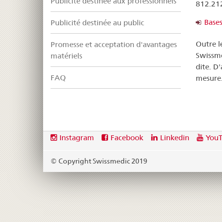
Publicité destinée aux professionnels
812.212
Bases
Publicité destinée au public
Outre l
Promesse et acceptation d'avantages
Swissme
matériels
dite. D
FAQ
mesure
Footer
Social
Instagram
Facebook
Linkedin
You
media
links
© Copyright Swissmedic 2019