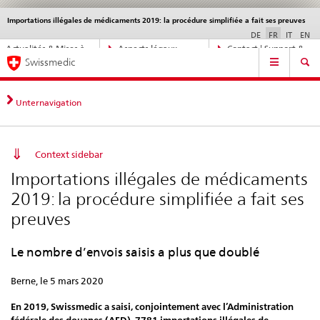
Importations illégales de médicaments 2019: la procédure simplifiée a fait ses preuves
Service
navigation
DE
FR
IT
EN
Navigation
Actualités & Mises à
Aspects légaux,
Contact | Support &
Navigation
directe:
Swissmedic
jour
normes
aide
actualités,
bases
juridiques,
Unternavigation
contact
Context sidebar
Importations illégales de médicaments
2019: la procédure simplifiée a fait ses
preuves
Le nombre d’envois saisis a plus que doublé
Berne, le 5 mars 2020
En 2019, Swissmedic a saisi, conjointement avec l’Administration