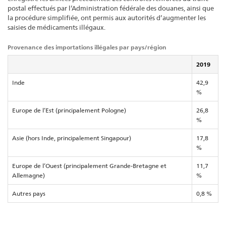
postal effectués par l’Administration fédérale des douanes, ainsi que
la procédure simplifiée, ont permis aux autorités d’augmenter les
saisies de médicaments illégaux.
Provenance des importations illégales par pays/région
2019
Inde
42,9
%
Europe de l’Est (principalement Pologne)
26,8
%
Asie (hors Inde, principalement Singapour)
17,8
%
Europe de l’Ouest (principalement Grande-Bretagne et
11,7
Allemagne)
%
Autres pays
0,8 %