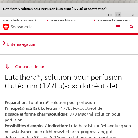
Lutathera®, solution pour perfusion (Lutécium (177Lu)-oxodotréotide)
Service
navigation
DE
FR
IT
EN
Navigation
Actualités & Mises à
Aspects légaux,
Contact | Support &
Navigation
directe:
Swissmedic
jour
normes
aide
actualités,
bases
juridiques,
Unternavigation
contact
Context sidebar
Lutathera®, solution pour perfusion
(Lutécium (177Lu)-oxodotréotide)
Préparation:
Lutathera®, solution pour perfusion
Principe(s) actif(s):
Lutécium (177Lu)-oxodotréotide
Dosage et forme pharmaceutique:
370 MBq/ml, solution pour
perfusion
Possibilités d’emploi / Indication:
Lutathera ist zur Behandlung von
metastatischen oder nicht resezierbaren, progressiven, gut
differenzierten (G1 und G2) Somatostatinrezeptor-positiven