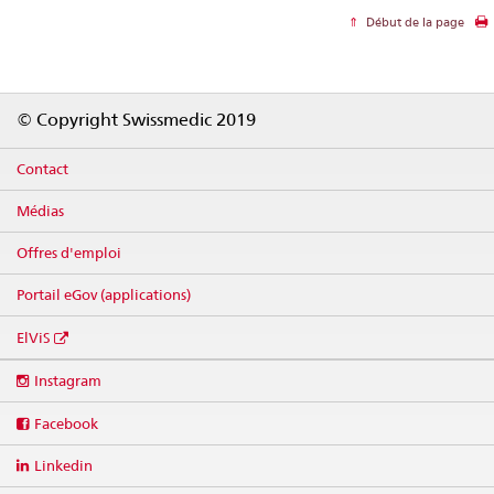
Début de la page
Footer
© Copyright Swissmedic 2019
Contact
Médias
Offres d'emploi
Portail eGov (applications)
ElViS
Social
Instagram
media
links
Facebook
Linkedin