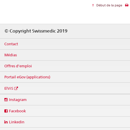
Début de la page
Footer
© Copyright Swissmedic 2019
Contact
Médias
Offres d'emploi
Portail eGov (applications)
ElViS
Social
Instagram
media
links
Facebook
Linkedin