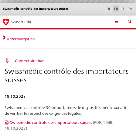
Swissmedic contrôle des importateurs suisses
Service
DE
FR
IT
EN
navigation
Navigation
Navigation
Actualités & Mises à
Aspects légaux,
Contact | Support &
Swissmedic
directe:
jour
normes
aide
actualités,
bases
Unternavigation
juridiques,
contact
Context sidebar
Swissmedic contrôle des importateurs
suisses
18.10.2023
Swissmedic a contrôlé 30 importateurs de dispositifs médicaux afin
de vérifier le respect des exigences légales.
Swissmedic contrôle des importateurs suisses
(PDF, 1 MB,
18.10.2023)