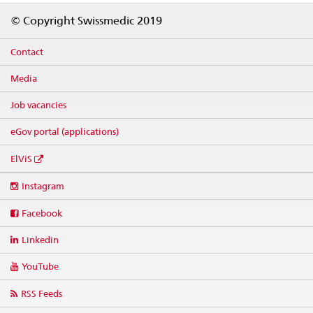
Footer
© Copyright Swissmedic 2019
Contact
Media
Job vacancies
eGov portal (applications)
ElViS
Social
Instagram
media
links
Facebook
Linkedin
YouTube
RSS Feeds