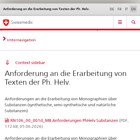
Anforderung an die Erarbeitung von Texten der Ph. Helv.
Languages
Service
DE
FR
IT
EN
navigation
Direct
Main
News &
Legal matters,
Contact | Support &
Swissmedic
navigation:
Navigation
Updates
standards
Help
news,
legal
Unternavigation
matters,
contact
Context sidebar
Anforderung an die Erarbeitung von
Texten der Ph. Helv.
Anforderungen an die Erarbeitung von Monographien über
Substanzen (synthetische, semi-synthetische und natürliche
Substanzen)
RN106_00_001d_MB Anforderungen PhHelv Substanzen
(PDF,
172 kB, 05.06.2026)
Anforderungen an die Erarbeitung von Monographien über