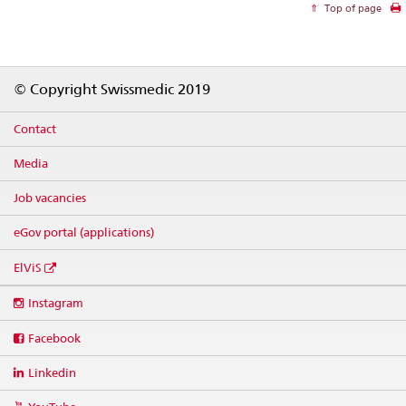
Top of page
Footer
© Copyright Swissmedic 2019
Contact
Media
Job vacancies
eGov portal (applications)
ElViS
Social
Instagram
media
links
Facebook
Linkedin