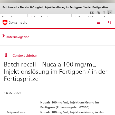
Batch recall – Nucala 100 mg/mL, Injektionslösung im Fertigpen / in der Fertigspritze
Languages
Service
navigation
DE
FR
IT
EN
Direct
News &
Legal matters,
Contact | Support &
Main
navigation:
Swissmedic
Updates
standards
Help
Navigation
news,
legal
matters,
Unternavigation
contact
Context sidebar
Batch recall – Nucala 100 mg/mL,
Injektionslösung im Fertigpen / in der
Fertigspritze
16.07.2021
Nucala 100 mg/mL, Injektionslösung im
Fertigpen (Zulassungs-Nr. 67350)
Präparat und
Nucala 100 mg/mL, Injektionslösung in der