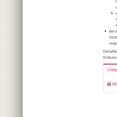
Bei 
Vorb
reg
Detaill
Dokumen
Compa
DH