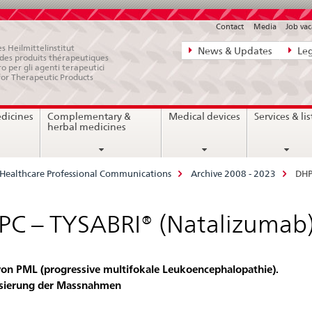
Contact
Media
Job vac
Direct
s Heilmittelinstitut
News & Updates
Leg
e des produits thérapeutiques
navigation:
ro per gli agenti terapeutici
for Therapeutic Products
news,
legal
edicines
Complementary &
Medical devices
Services & lis
matters,
herbal medicines
contact
Healthcare Professional Communications
Archive 2008 - 2023
DHP
C – TYSABRI® (Natalizumab
von PML (progressive multifokale Leukoencephalopathie).
isierung der Massnahmen