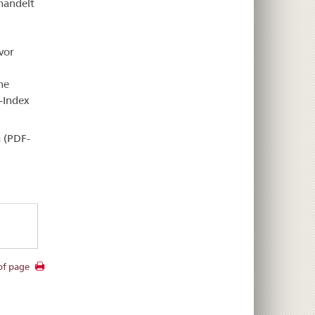
handelt
vor
ne
-Index
 (PDF-
of page