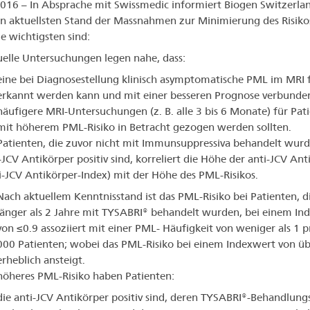
016 – In Absprache mit Swissmedic informiert Biogen Switzerla
n aktuellsten Stand der Massnahmen zur Minimierung des Risiko
e wichtigsten sind:
elle Untersuchungen legen nahe, dass:
eine bei Diagnosestellung klinisch asymptomatische PML im MRI 
erkannt werden kann und mit einer besseren Prognose verbunden 
häufigere MRI-Untersuchungen (z. B. alle 3 bis 6 Monate) für Pat
mit höherem PML-Risiko in Betracht gezogen werden sollten.
Patienten, die zuvor nicht mit Immunsuppressiva behandelt wur
-JCV Antikörper positiv sind, korreliert die Höhe der anti-JCV Ant
i-JCV Antikörper-Index) mit der Höhe des PML-Risikos.
Nach aktuellem Kenntnisstand ist das PML-Risiko bei Patienten, d
länger als 2 Jahre mit TYSABRI® behandelt wurden, bei einem In
von ≤0.9 assoziiert mit einer PML- Häufigkeit von weniger als 1 p
000 Patienten; wobei das PML-Risiko bei einem Indexwert von üb
erheblich ansteigt.
höheres PML-Risiko haben Patienten:
die anti-JCV Antikörper positiv sind, deren TYSABRI®-Behandlung