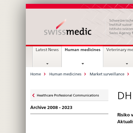
Schweizerische
Institut suiss
Istituto svizze
Swiss Agency 
Main
current
Human medicines
Latest News
Veterinary m
page
Navigation
Breadcrumb
Home
Human medicines
Market surveillance
Zurück
DHP
Healthcare Professional Communications
zu
Archive 2008 - 2023
Risiko 
Aktual