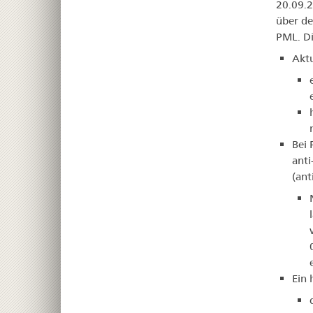
20.09.2
über de
PML. Di
Aktu
Bei 
anti
(ant
Ein 