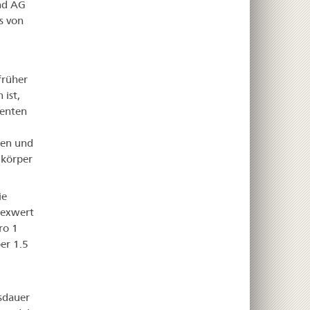
nd AG
s von
früher
ist,
ienten
den und
ikörper
ie
dexwert
ro 1
er 1.5
sdauer