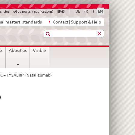
DE
FR
IT
EN
ancies
eGov portal (applications)
ElViS
al matters, standards
Contact | Support & Help
Search
ts
About us
Visible
C – TYSABRI® (Natalizumab)
)